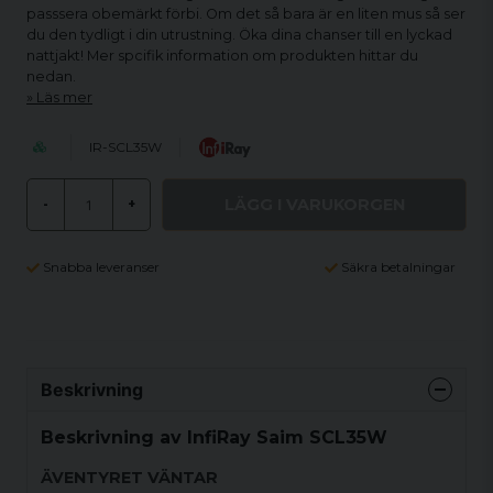
passsera obemärkt förbi. Om det så bara är en liten mus så ser
du den tydligt i din utrustning. Öka dina chanser till en lyckad
nattjakt! Mer spcifik information om produkten hittar du
nedan.
Läs mer
IR-SCL35W
LÄGG I VARUKORGEN
-
+
Snabba leveranser
Säkra betalningar
Beskrivning
Beskrivning av InfiRay Saim SCL35W
ÄVENTYRET VÄNTAR