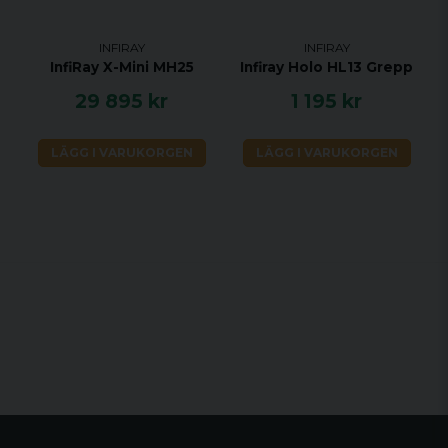
INFIRAY
INFIRAY
InfiRay X-Mini MH25
Infiray Holo HL13 Grepp
29 895 kr
1 195 kr
Kompakt storlek och lätt
LÄGG I VARUKORGEN
LÄGG I VARUKORGEN
Med rimlig layout, kompakt struktur och låg vikt är
Saim-serien komfortabel och bekväm för
utomhusbruk.
Hög stöttålighet
Saim-serien har exceptionellt hög stöttålighet upp
till 1000G.
Inbyggd videobandspelare och WIFI-anslutning
SCT:n är utrustad med en 16GB-inspelare som
möjliggör videoinspelning och bildfångst vid
observationstillfället 16GB som kan lagra cirka 20
000 bilder. Video- och fotofiler som sparats i