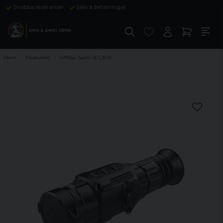
Snabba leveranser
Säkra betalningar
Hem
Produkter
InfiRay Saim SCL35W