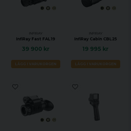
menyalternativ och alternativ visas också på ett
kontrasterande gradientsubstrat så att du kan hålla
ett öga på inställningarna utan att tappa ditt mål
ur sikte.
Justering av bildskärpa
INFIRAY
INFIRAY
InfiRay Fast FAL19
InfiRay Cabin CBL25
Bildskärpan kan justeras manuellt för att passa
individuella preferenser för högkvalitativ bild, och
39 900 kr
19 995 kr
det finns fyra nivåer för alternativ genom att kort
trycka på menyknappen.
LÄGG I VARUKORGEN
LÄGG I VARUKORGEN
Ultraclear Mode
Ultraclear-läget är speciellt för dåligt väder som
kraftig dimma och regn, som gör att Saim blir
känsligare och får fler detaljer.