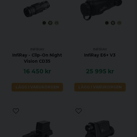
Hög bildkvalitet
Inbyggd InfiRay-detektor och matchad med
Matrix ⅢTM kraftfull algoritm utformad för att öka
INFIRAY
INFIRAY
bildens klarhet och övergripande bilddetaljer.
InfiRay - Clip-On Night
InfiRay E6+ V3
Matrix ⅢTM resulterar i ett skarpare, mer detaljerat
Vision CD35
synfält och förbättrade
16 450 kr
25 995 kr
objektidentifieringsmöjligheter. Saim-serien ger
hög bildkvalitet, förbättrar bildkontrasten
automatiskt, stärker bildhierarkin, för att hitta
LÄGG I VARUKORGEN
LÄGG I VARUKORGEN
målet snabbare.
Användarvänligt gränssnitt
Enkel och lätt att använda är den ursprungliga
designintentionen med Saim-serien. Fullständig
ikondesign, lätt att förstå och genomskinlig
bakgrundsdesign av menyn. Interna