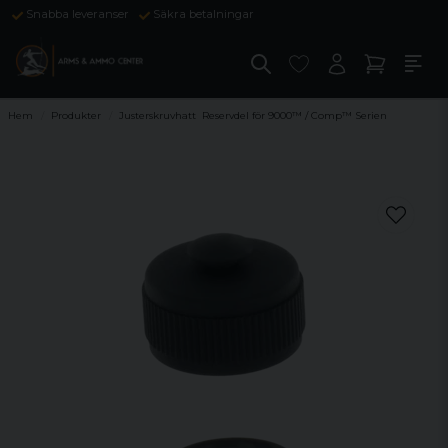
Snabba leveranser
Säkra betalningar
Hem
Produkter
Justerskruvhatt Reservdel för 9000™ / Comp™ Serien