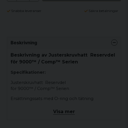
Snabba leveranser
Säkra betalningar
Beskrivning
Beskrivning av Justerskruvhatt Reservdel
för 9000™ / Comp™ Serien
Specifikationer:
Justerskruvhatt Reservdel
för 9000™ / Comp™ Serien
Ersättningssats med O-ring och tätning
Passar Aimpoint®-siktena 9000L, 9000SC,
Visa mer
9000SC-NV och CompC3 som producerades före
2015