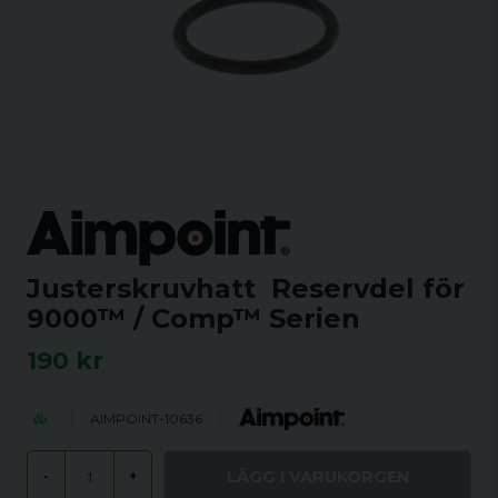
Justerskruvhatt Reservdel för
9000™ / Comp™ Serien
190 kr
AIMPOINT-10636
LÄGG I VARUKORGEN
-
+