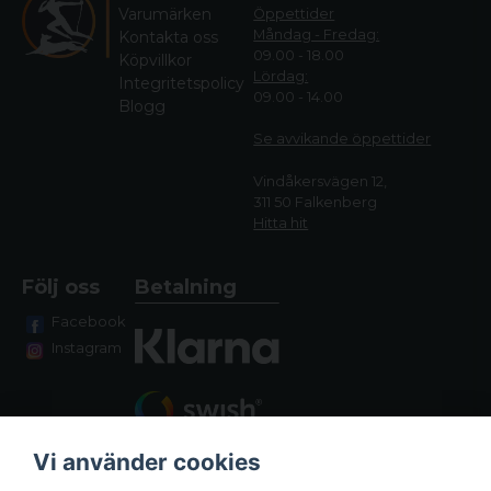
Varumärken
Öppettider
Måndag - Fredag:
Kontakta oss
09.00 - 18.00
Köpvillkor
Lördag:
Integritetspolicy
09.00 - 14.00
Blogg
Se avvikande öppettide
r
Vindåkersvägen 12,
311 50 Falkenberg
Hitta hit
Följ oss
Betalning
Facebook
Instagram
Vi använder cookies