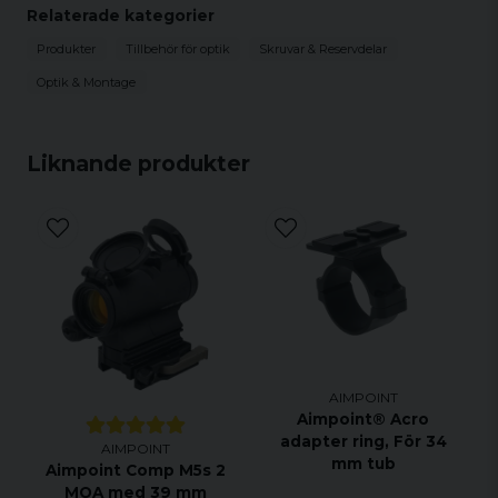
Passar sikten som inte produceras längre inom
Relaterade kategorier
serierna 7000, 9000, CompC3 och CompC
Produkter
Tillbehör för optik
Skruvar & Reservdelar
Optik & Montage
Liknande produkter
AIMPOINT
Aimpoint® Acro
adapter ring, För 34
AIMPOINT
mm tub
Aimpoint Comp M5s 2
MOA med 39 mm