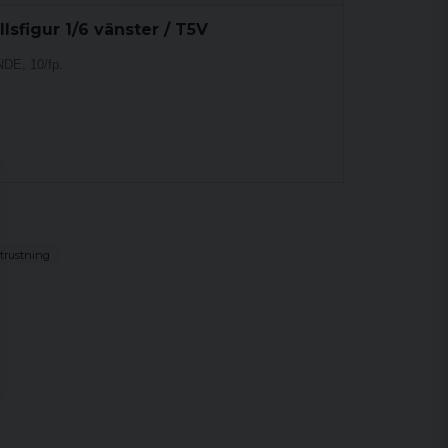
lsfigur 1/6 vänster / T5V
DE, 10/fp.
trustning