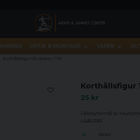
MARREA
OPTIK & MONTAGE
VAPEN
OU
Korthållsfigur 1/6 vänster / T5V
Korthållsfigur 
25 kr
Fältskyttemål av neutralfo
Läs mer
158282