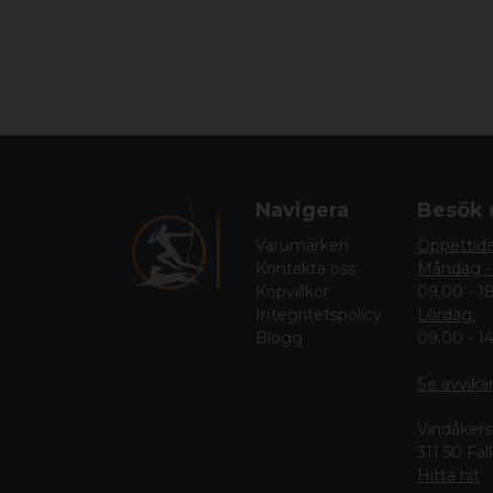
Navigera
Besök 
Varumärken
Öppettid
Kontakta oss
Måndag -
Köpvillkor
09.00 - 1
Integritetspolicy
Lördag:
Blogg
09.00 - 1
Se avvika
Vindåkers
311 50 Fa
Hitta hit