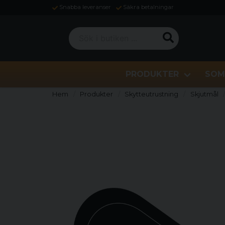
Snabba leveranser
Säkra betalningar
Sök i butiken ...
PRODUKTER
SOM
Hem
Produkter
Skytteutrustning
Skjutmål