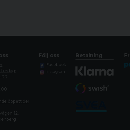
oss
Följ oss
Betalning
Fr
er
Facebook
 Fredag:
Instagram
8.00
4.00
nde öppettide
r
vägen 12,
lkenberg