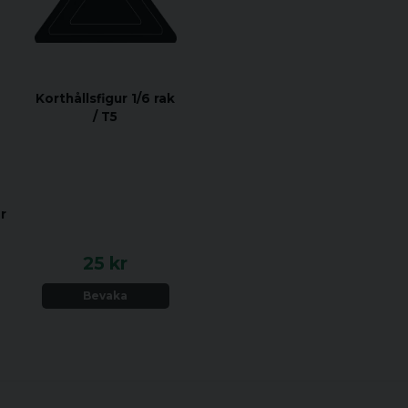
Korthållsfigur 1/6 rak
/ T5
r
25 kr
Bevaka