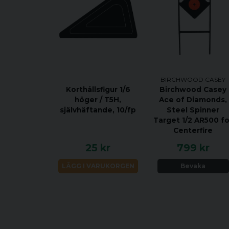
BIRCHWOOD CASEY
Korthållsfigur 1/6
Birchwood Casey
höger / T5H,
Ace of Diamonds,
självhäftande, 10/fp
Steel Spinner
Target 1/2 AR500 fo
Centerfire
25 kr
799 kr
LÄGG I VARUKORGEN
Bevaka