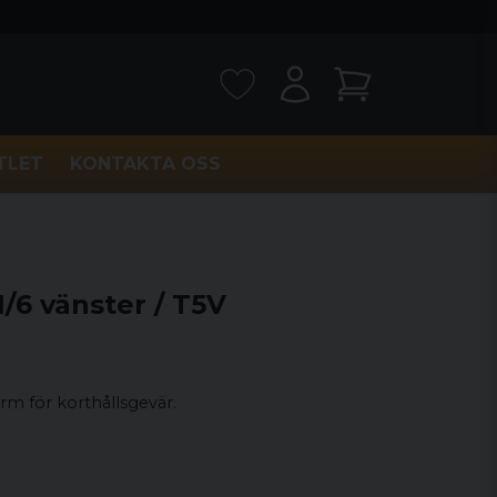
TLET
KONTAKTA OSS
1/6 vänster / T5V
rm för korthållsgevär.