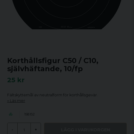
Korthållsfigur C50 / C10,
självhäftande, 10/fp
25 kr
Fältskyttemål av neutralform för korthållsgevär.
Läs mer
158152
LÄGG I VARUKORGEN
-
+