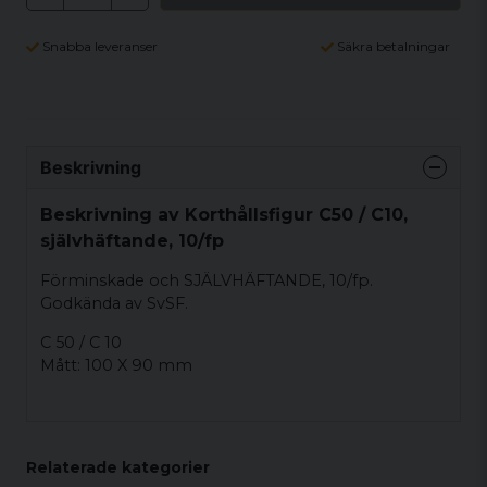
Snabba leveranser
Säkra betalningar
Beskrivning
Beskrivning av Korthållsfigur C50 / C10,
självhäftande, 10/fp
Förminskade och SJÄLVHÄFTANDE, 10/fp.
Godkända av SvSF.
C 50 / C 10
Mått: 100 X 90 mm
Relaterade kategorier