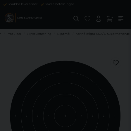
Snabba leveranser
Säkra betalningar
m
Produkter
Skytteutrustning
Skjutmål
Korthållsfigur C50 / C10, självhäftande,