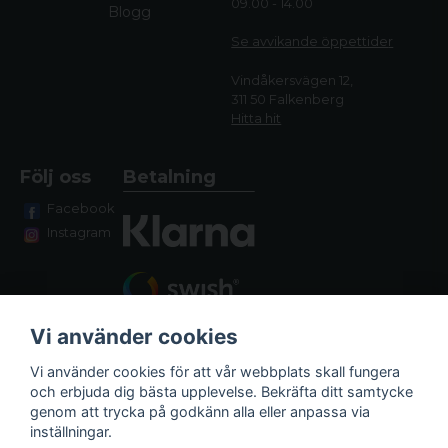
09.00 - 14.00
Blogg
Se avvikande öppettide
r
Vindåkersvägen 12,
311 50 Falkenberg
Hitta hit
Följ oss
Betalning
Facebook
Instagram
Vi använder cookies
Vi använder cookies för att vår webbplats skall fungera
och erbjuda dig bästa upplevelse. Bekräfta ditt samtycke
genom att trycka på godkänn alla eller anpassa via
Fraktalternativ
inställningar.