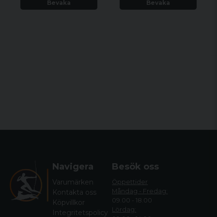
Bevaka
Bevaka
Navigera
Besök oss
Varumärken
Öppettider
Måndag - Fredag:
Kontakta oss
09.00 - 18.00
Köpvillkor
Lördag:
Integritetspolicy