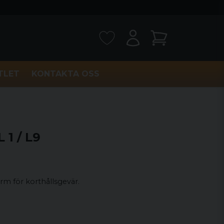
TLET
KONTAKTA OSS
 1 / L9
rm för korthållsgevär.