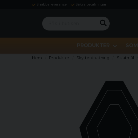
Snabba leveranser
Säkra betalningar
Sök i butiken ...
PRODUKTER
SOM
Hem
Produkter
Skytteutrustning
Skjutmål