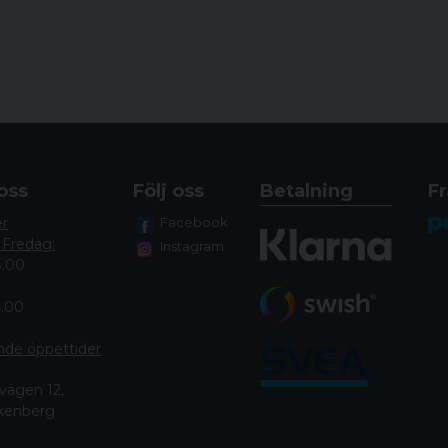
oss
Följ oss
Betalning
Fr
er
Facebook
 Fredag:
Instagram
8.00
4.00
nde öppettide
r
vägen 12,
lkenberg