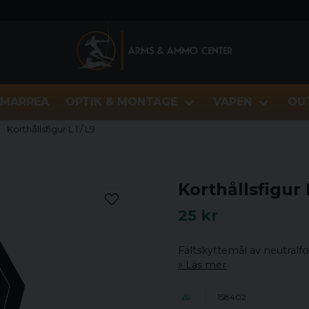
MARREA
OPTIK & MONTAGE
VAPEN
OU
Korthållsfigur L 1 / L9
Korthållsfigur L
25 kr
Fältskyttemål av neutralfo
Läs mer
158402