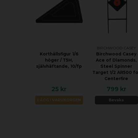
BIRCHWOOD CASEY
Korthållsfigur 1/6
Birchwood Casey
höger / T5H,
Ace of Diamonds,
självhäftande, 10/fp
Steel Spinner
Target 1/2 AR500 fo
Centerfire
25 kr
799 kr
LÄGG I VARUKORGEN
Bevaka