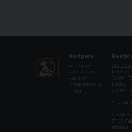
Navigera
Besök 
Varumärken
Öppettid
Kontakta oss
Måndag -
Köpvillkor
09.00 - 1
Integritetspolicy
Lördag:
Blogg
09.00 - 1
Se avvika
Vindåkers
311 50 Fa
Hitta hit