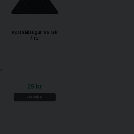
Korthållsfigur 1/6 rak
/ T5
r
25 kr
Bevaka