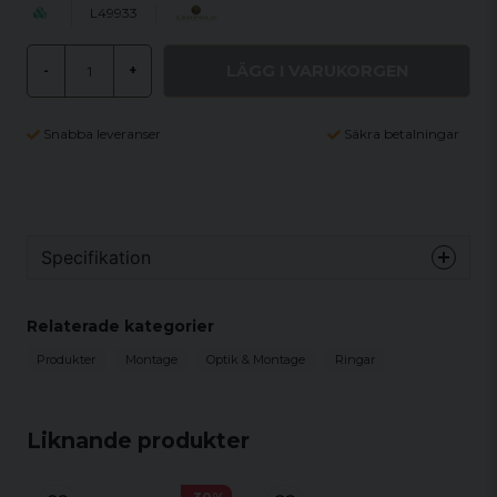
L49933
LÄGG I VARUKORGEN
-
+
Snabba leveranser
Säkra betalningar
Specifikation
Leupold QR 30mm Rings "Hög"
Relaterade kategorier
Ringdiameter
30 mm
Produkter
Montage
Optik & Montage
Ringar
Material
Stål
Vikt
108 g
Liknande produkter
Höjd upp till ringens centrum
22,9 mm
Profil
Hög