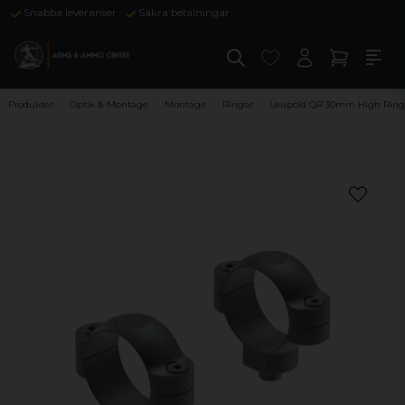
Snabba leveranser
Säkra betalningar
Produkter
Optik & Montage
Montage
Ringar
Leupold QR 30mm High Ring