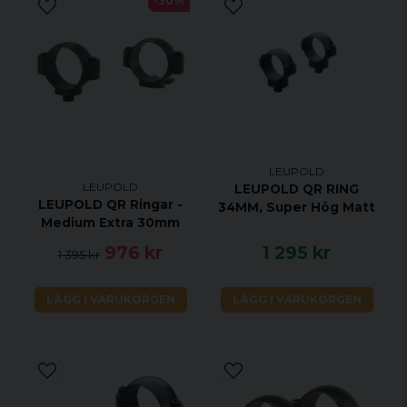
-30%
Leupold QR 30mm Rings "Hög Ext"
Ringdiameter
30 mm
Material
Stål
Vikt
147 g
Höjd upp till ringens centrum
22,9 mm
Profil
Hög Ext
LEUPOLD
LEUPOLD
LEUPOLD QR RING
LEUPOLD QR Ringar -
34MM, Super Hög Matt
Medium Extra 30mm
976 kr
1 295 kr
1 395 kr
LÄGG I VARUKORGEN
LÄGG I VARUKORGEN