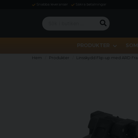
Snabba leveranser
Säkra betalningar
Sök i butiken ...
PRODUKTER
SOM
Hem
Produkter
Linsskydd Flip-up med ARD Fra