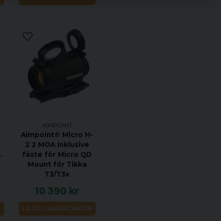
NV, samt alla modeller i
inte tillverkas längre
AIMPOINT
Aimpoint® Micro H-
2 2 MOA Inklusive
nny
fäste för Micro QD
Mount för Tikka
T3/T3x
10 390 kr
N
LÄGG I VARUKORGEN