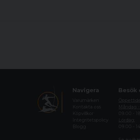
Navigera
Besök 
Varumärken
Öppettid
Kontakta oss
Måndag -
Köpvillkor
09.00 - 1
Integritetspolicy
Lördag:
Blogg
09.00 - 1
Se avvika