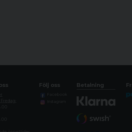
oss
Följ oss
Betalning
Fr
er
Facebook
 Fredag:
Instagram
8.00
4.00
nde öppettide
r