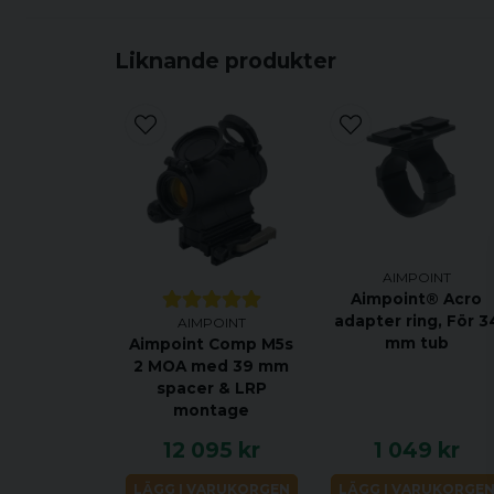
Liknande produkter
AIMPOINT
Aimpoint® Acro
adapter ring, För 3
AIMPOINT
mm tub
Aimpoint Comp M5s
2 MOA med 39 mm
spacer & LRP
montage
12 095 kr
1 049 kr
LÄGG I VARUKORGEN
LÄGG I VARUKORGE