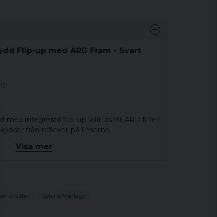
ydd Flip-up med ARD Fram - Svart
RD
dd med integrerad flip-up killFlash® ARD filter
kyddar från reflexer på linserna
Visa mer
älls lätt upp och förblir uppe tills de fälls ned
rar risken för repor
ör för optik
Optik & Montage
modeller CompC3, 9000L, 9000SC, 9000SC-