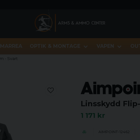
MARREA
OPTIK & MONTAGE
VAPEN
OU
m - Svart
Linsskydd Flip
1 171 kr
AIMPOINT-12462