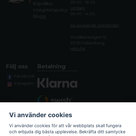
09.00 - 18.00
Köpvillkor
Lördag:
Integritetspolicy
09.00 - 14.00
Blogg
Se avvikande öppettide
r
Vindåkersvägen 12,
311 50 Falkenberg
Hitta hit
Följ oss
Betalning
Facebook
Instagram
Vi använder cookies
Vi använder cookies för att vår webbplats skall fungera
och erbjuda dig bästa upplevelse. Bekräfta ditt samtycke