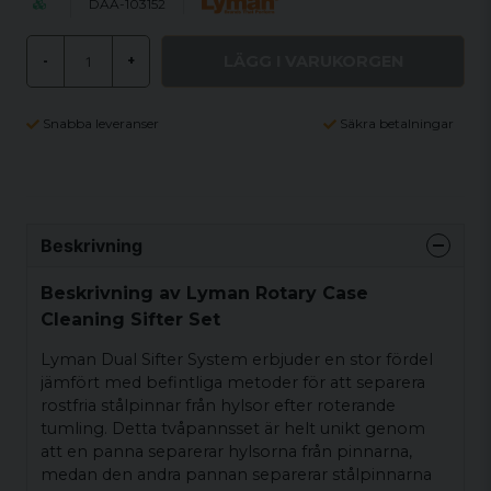
DAA-103152
LÄGG I VARUKORGEN
-
+
Snabba leveranser
Säkra betalningar
Beskrivning
Beskrivning av Lyman Rotary Case
Cleaning Sifter Set
Lyman Dual Sifter System erbjuder en stor fördel
jämfört med befintliga metoder för att separera
rostfria stålpinnar från hylsor efter roterande
tumling. Detta tvåpannsset är helt unikt genom
att en panna separerar hylsorna från pinnarna,
medan den andra pannan separerar stålpinnarna