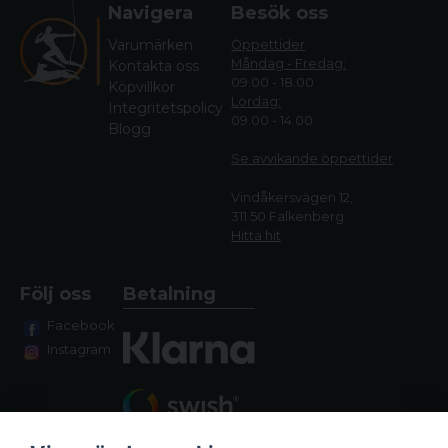
Navigera
Besök oss
Varumärken
Öppettider
Måndag - Fredag:
Kontakta oss
09.00 - 18.00
Köpvillkor
Lördag:
Integritetspolicy
09.00 - 14.00
Blogg
Se avvikande öppettide
r
Vindåkersvägen 12,
311 50 Falkenberg
Hitta hit
Följ oss
Betalning
Facebook
Instagram