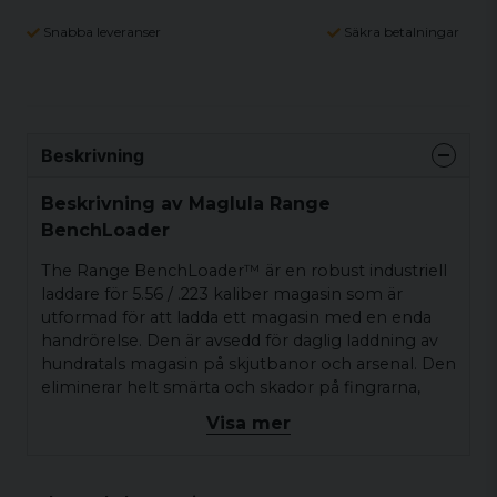
Snabba leveranser
Säkra betalningar
Beskrivning
Beskrivning av Maglula Range
BenchLoader
The Range BenchLoader™ är en robust industriell
laddare för 5.56 / .223 kaliber magasin som är
utformad för att ladda ett magasin med en enda
handrörelse. Den är avsedd för daglig laddning av
hundratals magasin på skjutbanor och arsenal. Den
eliminerar helt smärta och skador på fingrarna,
förkortar laddningstiden och håller magasinens
Visa mer
läppar intakta.
Laddar alla AR15 / M4-kompatibla 5.56 / .223
magasin, såsom: