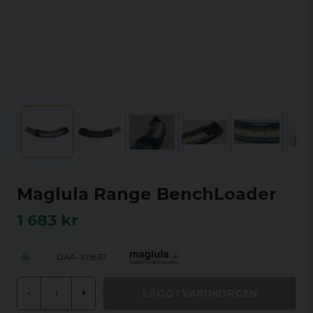
Maglula Range BenchLoader
1 683 kr
DAA-101837
LÄGG I VARUKORGEN
-
+