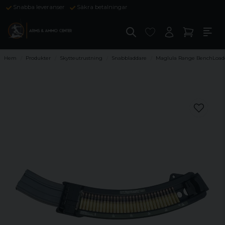
Snabba leveranser
Säkra betalningar
Hem
Produkter
Skytteutrustning
Snabbladdare
Maglula Range BenchLoad