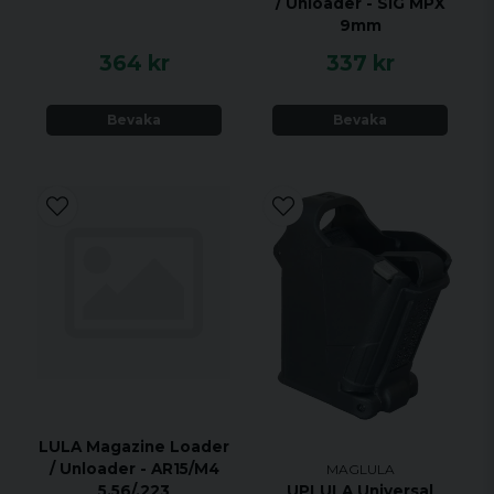
/ Unloader - SIG MPX
9mm
364 kr
337 kr
Bevaka
Bevaka
LULA Magazine Loader
/ Unloader - AR15/M4
MAGLULA
5.56/.223
UPLULA Universal