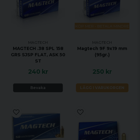
KÖP MER - BETALA MINDRE
MAGTECH
MAGTECH
MAGTECH .38 SPL 158
Magtech 9F 9x19 mm
GRS SJSP FLAT, ASK 50
(95gr.)
ST
240 kr
250 kr
Bevaka
LÄGG I VARUKORGEN