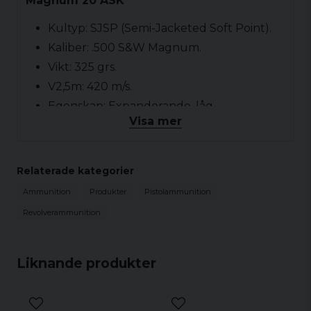
Magnum 20 ASK
Kultyp: SJSP (Semi-Jacketed Soft Point).
Kaliber: .500 S&W Magnum.
Vikt: 325 grs.
V2,5m: 420 m/s.
Egenskap: Expanderande, låg
Visa mer
krutmängd/utgångshastighet.
Antal: 20 st
Relaterade kategorier
Ammunition
Produkter
Pistolammunition
Revolverammunition
Liknande produkter