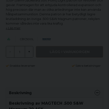
SJSP (Semi-Jacketed Soft Point) Light patron för revolver och
gevär. Framtagen för att erbjuda kontrollerad expansion och
hög precision där man av olika anledningar inte kan använda
hålspetsammunition. Denna patron är har betydligt lägre
krutladdning än övriga .500 S&W Magnum patroner, rekylen
kommer således inte vara lika kraftig.
Läs mer
CBC500L
LÄGG I VARUKORGEN
-
+
Snabba leveranser
Säkra betalningar
Beskrivning
Beskrivning av MAGTECH .500 S&W