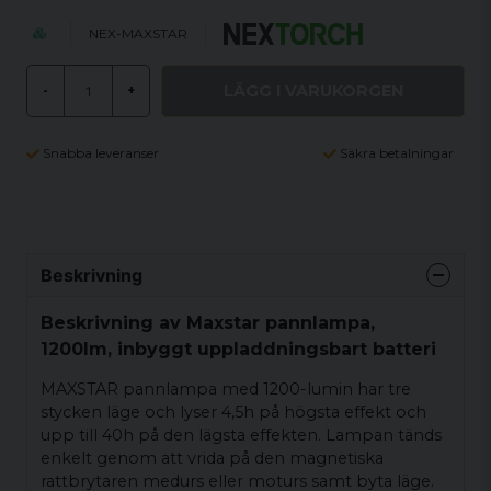
NEX-MAXSTAR
LÄGG I VARUKORGEN
-
+
Snabba leveranser
Säkra betalningar
Beskrivning
Beskrivning av Maxstar pannlampa,
1200lm, inbyggt uppladdningsbart batteri
MAXSTAR pannlampa med 1200-lumin har tre
stycken läge och lyser 4,5h på högsta effekt och
upp till 40h på den lägsta effekten. Lampan tänds
enkelt genom att vrida på den magnetiska
rattbrytaren medurs eller moturs samt byta läge.