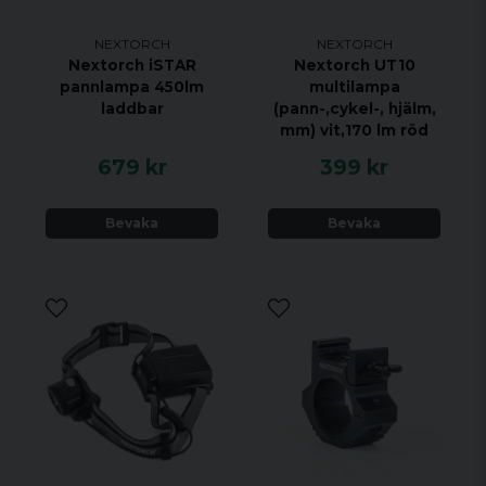
NEXTORCH
NEXTORCH
Nextorch iSTAR
Nextorch UT10
pannlampa 450lm
multilampa
laddbar
(pann-,cykel-, hjälm,
mm) vit,170 lm röd
679 kr
399 kr
Bevaka
Bevaka