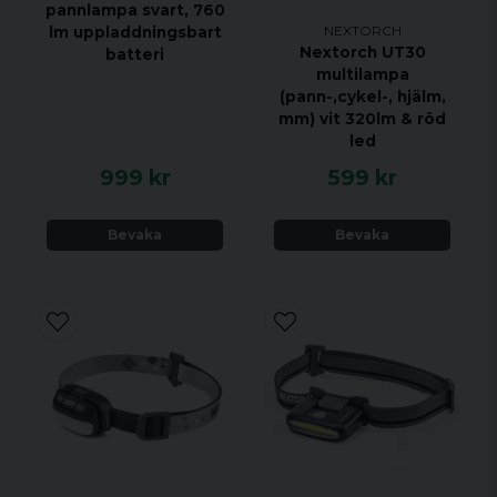
pannlampa svart, 760
NEXTORCH
lm uppladdningsbart
Nextorch UT30
batteri
multilampa
(pann-,cykel-, hjälm,
mm) vit 320lm & röd
led
999 kr
599 kr
Bevaka
Bevaka