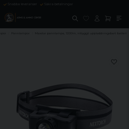
Snabba leveranser
Säkra betalningar
mpor
Pannlampor
Maxstar pannlampa, 1200lm, inbyggt uppladdningsbart batteri