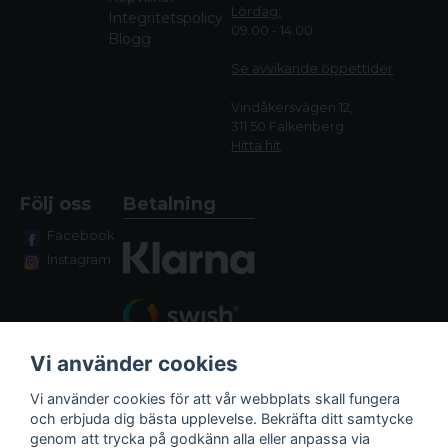
Lördag:
Integritetspolicy
09.00 - 14.00
Blogg
Se avvikande öppettide
r
Vindåkersvägen 12,
311 50 Falkenberg
Hitta hit
Följ oss
Betalning
Facebook
Instagram
Vi använder cookies
Vi använder cookies för att vår webbplats skall fungera
och erbjuda dig bästa upplevelse. Bekräfta ditt samtycke
genom att trycka på godkänn alla eller anpassa via