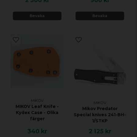
2 500 kr
900 kr
Bevaka
Bevaka
MIKOV
MIKOV
MIKOV Leaf Knife -
Mikov Predator
Kydex Case - Olika
Special knives 241-BH-
färger
1/STKP
340 kr
2 125 kr