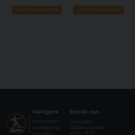
LÄGG I VARUKORGEN
LÄGG I VARUKORGEN
Navigera
Besök oss
Varumärken
Öppettider
Måndag - Fredag:
Kontakta oss
09.00 - 18.00
Köpvillkor