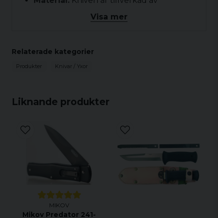
Material:
Kniven är tillverkad av
högkvalitativa material för att säkerställa
Visa mer
hållbarhet och pålitlighet. Bladet är
tillverkat av högkvalitativt rostfritt stål för
en skarp och långvarig skärpa.
Relaterade kategorier
Funktioner:
Fixir har en delvis tandad
Produkter
Knivar / Yxor
bladkant för att hantera olika skärbehov.
Den har också en låsmekanism för att
säkerställa att bladet hålls i position under
Liknande produkter
användning.
Handtag:
Kniven har ett ergonomiskt
handtag med en bekväm och säker grepp.
Det ger en stabil kontroll och minskar
risken för att kniven ska glida ur handen
under användning.
Mångsidighet:
Fixir är mångsidig och
lämplig för en rad olika
användningsområden, inklusive camping,
MIKOV
Mikov Predator 241-
vandring, fiske och vardaglig användning.