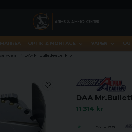
MARREA
OPTIK & MONTAGE
VAPEN
OU
eservdelar
DAA Mr.Bulletfeeder Pro
DAA Mr.Bullet
11 314 kr
DAA-102504