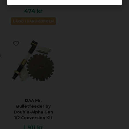
474 kr
LÄGG I VARUKORGEN
DAA Mr.
Bulletfeeder by
Double-Alpha Gen
1/2 Conversion Kit
1 911 kr