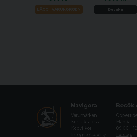
LÄGG I VARUKORGEN
Bevaka
Navigera
Besök 
Varumärken
Öppettid
Kontakta oss
Måndag -
Köpvillkor
09.00 - 1
Integritetspolicy
Lördag: