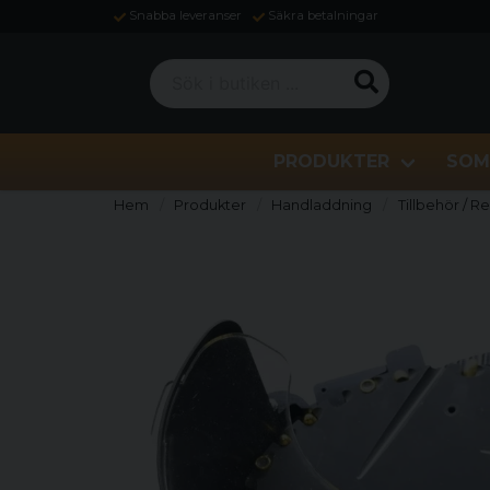
Snabba leveranser
Säkra betalningar
Sök i butiken ...
PRODUKTER
SOM
Hem
Produkter
Handladdning
Tillbehör / R