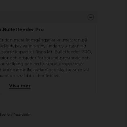
.Bulletfeeder Pro
A är den mest framgångsrika kulmataren på
g del av varje seriös laddares utrustning.
törre kapacitet finns Mr. Bulletfeeder PRO,
lor och erbjuder förbättrad prestanda och
ar ställning och en förstärkt droppare är
kommersiella laddare och skyttar som vill
nition snabbt och effektivt.
Visa mer
illbehör / Reservdelar