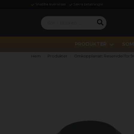
Snabba leveranser
Säkra betalningar
Sök i butiken ...
PRODUKTER
SOM
Hem
Produkter
Omkopplarratt Reservdel för