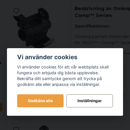
Beskrivning av Omkop
Comp™ Serien
Specifikationer:
Omkopplarratt Reservdel
för 9000™ / Comp™ Seri
Omkopplarratt med skru
Vi använder cookies
4
Passar Aimpoint®-sikte
AIMPOINT
Vi använder cookies för att vår webbplats skall
Aimpoint® CompM5
fungera och erbjuda dig bästa upplevelse.
Passar även modeller in
2 MOA med 33 mm
Bekräfta ditt samtycke genom att trycka på
som inte längre tillverkas
spacer och LRP
godkänn alla eller anpassa via inställningar.
Relaterade kategorier
montage
12 995 kr
Produkter
Tillbehör för optik
Godkänn alla
Inställningar
N
LÄGG I VARUKORGEN