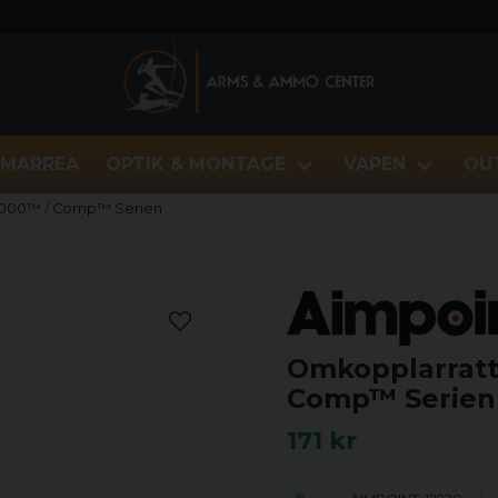
MARREA
OPTIK & MONTAGE
VAPEN
OU
 9000™ / Comp™ Serien
Omkopplarratt
Comp™ Serien
171 kr