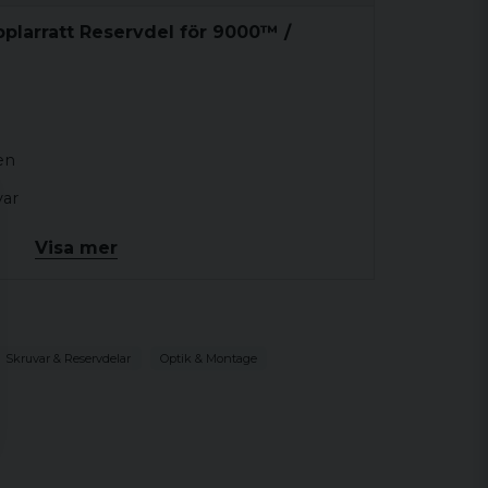
plarratt Reservdel för 9000™ /
en
var
na 9000L, 9000SC, 9000SC-NV och CompC3
Visa mer
om serien 7000, 9000, CompC3 och CompC
Skruvar & Reservdelar
Optik & Montage