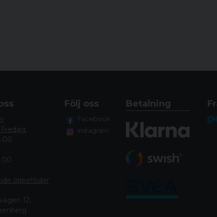
oss
Följ oss
Betalning
Fr
er
Facebook
 Fredag:
Instagram
8.00
4.00
nde öppettide
r
vägen 12,
lkenberg