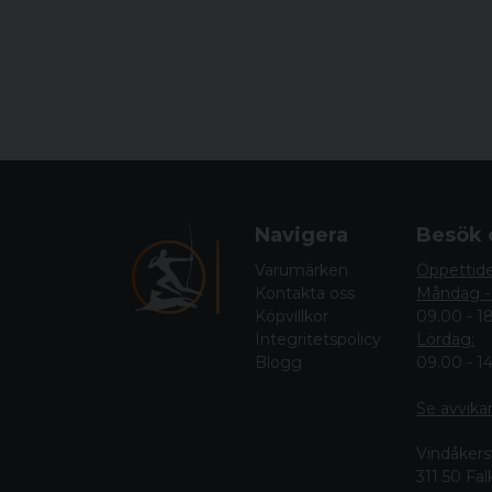
Navigera
Besök 
Varumärken
Öppettid
Kontakta oss
Måndag -
Köpvillkor
09.00 - 1
Integritetspolicy
Lördag:
Blogg
09.00 - 1
Se avvika
Vindåkers
311 50 Fa