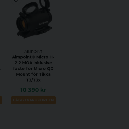
AIMPOINT
Aimpoint® Micro H-
2 2 MOA Inklusive
nny
fäste för Micro QD
Mount för Tikka
T3/T3x
10 390 kr
N
LÄGG I VARUKORGEN