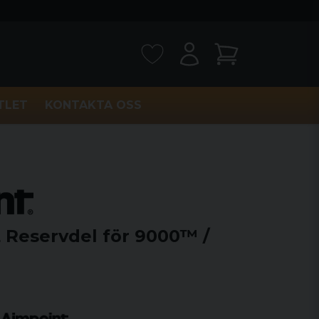
TLET
KONTAKTA OSS
 Reservdel för 9000™ /