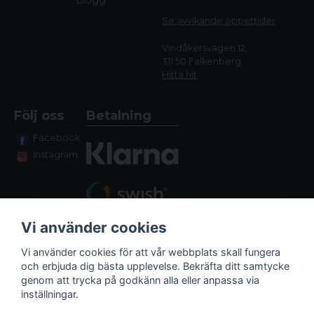
Se avvikande öppettide
r
Vindåkersvägen 12,
311 50 Falkenberg
Hitta hit
Följ oss
Betalning
Facebook
Instagram
Vi använder cookies
Vi använder cookies för att vår webbplats skall fungera
och erbjuda dig bästa upplevelse. Bekräfta ditt samtycke
genom att trycka på godkänn alla eller anpassa via
Fraktalternativ
inställningar.