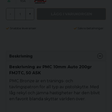
10A
LÄGG I VARUKORGEN
-
+
Snabba leveranser
Säkra betalningar
Beskrivning
Beskrivning av PMC 10mm Auto 200gr
FMJTC, 50 ASK
PMC Bronze är en tränings- och
tävlingspatron för all typ av pistolskytte. Med
låg rekyl och jämna hastigheter har den blivit
en favorit blanda skyttar världen över.