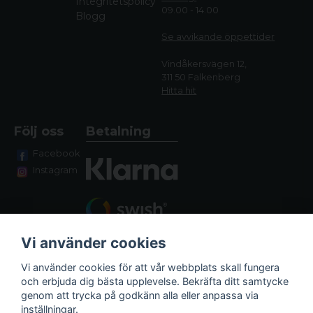
Integritetspolicy
09.00 - 14.00
Blogg
Se avvikande öppettide
r
Vindåkersvägen 12,
311 50 Falkenberg
Hitta hit
Följ oss
Betalning
Facebook
Instagram
Vi använder cookies
Vi använder cookies för att vår webbplats skall fungera
och erbjuda dig bästa upplevelse. Bekräfta ditt samtycke
genom att trycka på godkänn alla eller anpassa via
Fraktalternativ
inställningar.