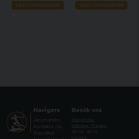
LÄGG I VARUKORGEN
LÄGG I VARUKORGEN
Navigera
Besök oss
Varumärken
Öppettider
Måndag - Fredag:
Kontakta oss
09.00 - 18.00
Köpvillkor
Lördag: