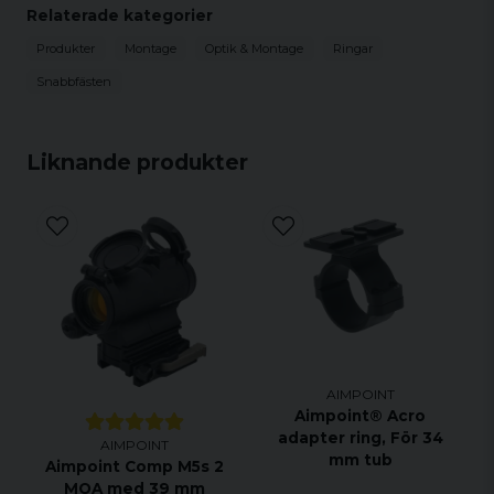
Återgår till noll efter ommontering
Relaterade kategorier
Optisk mitt över toppen av Picatinny-
Produkter
Montage
Optik & Montage
Ringar
skena 30 mm
Snabbfästen
Spacer är nödvändigt för M4 flat top gevär
och karbiner
INGÅR: Skruvar och insexnyckel
Liknande produkter
AIMPOINT
Aimpoint® Acro
adapter ring, För 34
AIMPOINT
mm tub
Aimpoint Comp M5s 2
MOA med 39 mm