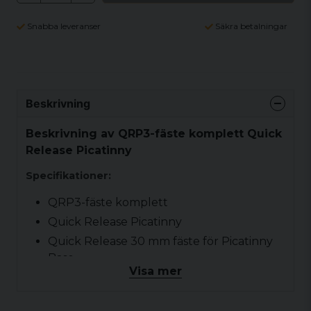
Snabba leveranser
Säkra betalningar
Beskrivning
Beskrivning av QRP3-fäste komplett Quick
Release Picatinny
Specifikationer:
QRP3-fäste komplett
Quick Release Picatinny
Quick Release 30 mm fäste för Picatinny
Base
Visa mer
Passar Aimpoint® Comp-serien 30 mm
rörsiktemodeller