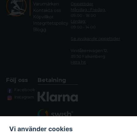
Varumärken
Öppettider
Måndag - Fredag:
Kontakta oss
09.00 - 18.00
Köpvillkor
Lördag:
Integritetspolicy
09.00 - 14.00
Blogg
Se avvikande öppettide
r
Vindåkersvägen 12,
311 50 Falkenberg
Hitta hit
Följ oss
Betalning
Facebook
Instagram
Vi använder cookies