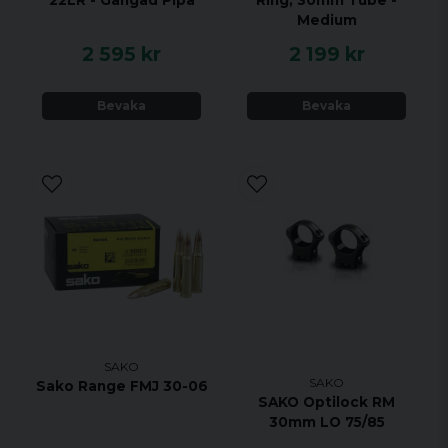
22LR - Gängad Pipa
Ring, 30mm Tube -
Medium
2 595 kr
2 199 kr
Bevaka
Bevaka
SAKO
SAKO
Sako Range FMJ 30-06
SAKO Optilock RM
30mm LO 75/85