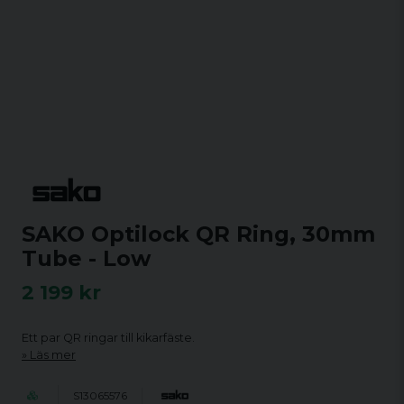
SAKO Optilock QR Ring, 30mm
Tube - Low
2 199 kr
Ett par QR ringar till kikarfäste.
Läs mer
S13065576