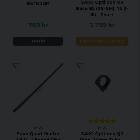
SAKO Optilock QR
8G/123GR
Base 85 (XS-SM), 75 (I-
III) - Short
769 kr
2 799 kr
Bevaka
LÄGG I VARUKORGEN
SAKO
SAKO
Sako Quad Hunter
SAKO Optilock QR