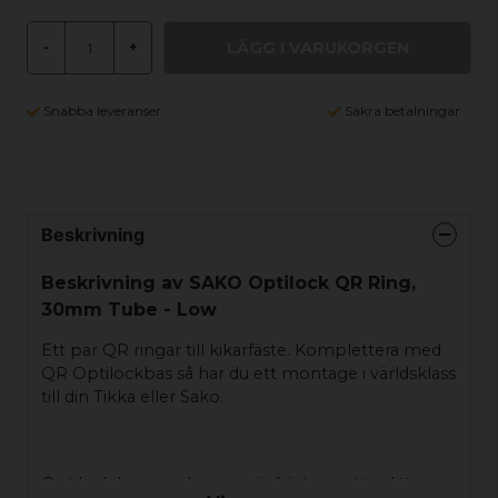
LÄGG I VARUKORGEN
-
+
Snabba leveranser
Säkra betalningar
Beskrivning
Beskrivning av SAKO Optilock QR Ring,
30mm Tube - Low
Ett par QR ringar till kikarfäste. Komplettera med
QR Optilockbas så har du ett montage i världsklass
till din Tikka eller Sako.
Optilock baser och ringar är frästa ur ett solitt