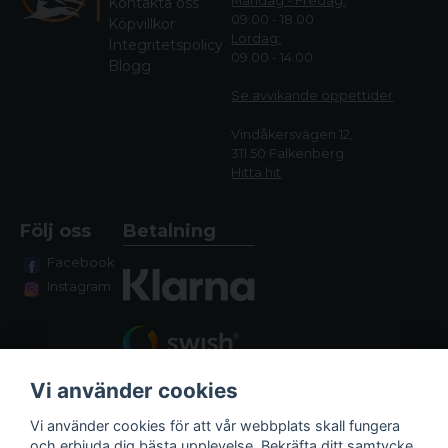
Måndag - Fredag:
Kontakta oss
09.00 - 18.00
Köpvillkor
Lördag:
Integritetspolicy
09.00 - 14.00
Blogg
Se avvikande öppettide
r
Vindåkersvägen 12,
311 50 Falkenberg
Hitta hit
Följ oss
Betalning
Facebook
Instagram
Vi använder cookies
Vi använder cookies för att vår webbplats skall fungera
och erbjuda dig bästa upplevelse. Bekräfta ditt samtycke