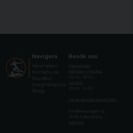
avtryckarbladet
Gängad pipa 5/8"-24
SPECIFIKATION
Vikt
3630 g
Bas / Passar till typ av
Navigera
Besök oss
Picatinny 20 MOA
bas
Varumärken
Öppettider
Piplängd
559 mm
Måndag - Fredag:
Kontakta oss
09.00 - 18.00
Köpvillkor
Piptyp
Carbon Steel
Lördag:
Integritetspolicy
09.00 - 14.00
Blogg
Mekanism
Straight Bolt Action
Se avvikande öppettide
r
Kolv
Accustock, Komposit
Vindåkersvägen 12,
311 50 Falkenberg
Avtryck
Accutrigger
Hitta hit
Piplängd
22 "