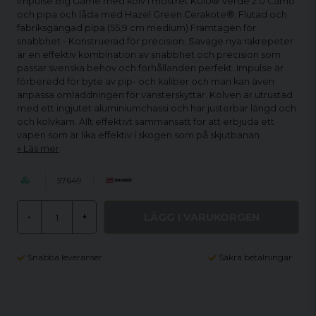
Impulse Big Game med kolv i möstret KUIU® Verde 2.0 Camo
och pipa och låda med Hazel Green Cerakote®. Flutad och
fabriksgängad pipa (55,9 cm medium) Framtagen för
snabbhet - Konstruerad för precision. Savage nya rakrepeter
är en effektiv kombination av snabbhet och precision som
passar svenska behov och förhållanden perfekt. Impulse är
förberedd för byte av pip- och kaliber och man kan även
anpassa omladdningen för vänsterskyttar. Kolven är utrustad
med ett ingjutet aluminiumchassi och har justerbar längd och
och kolvkam. Allt effektivt sammansatt för att erbjuda ett
vapen som är lika effektiv i skogen som på skjutbanan.
Läs mer
57649
LÄGG I VARUKORGEN
-
+
Snabba leveranser
Säkra betalningar