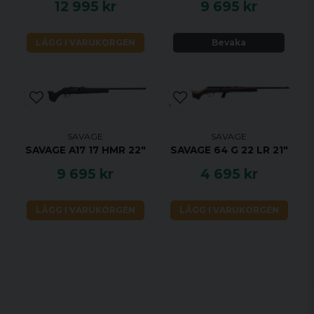
12 995 kr
9 695 kr
EGENSKAPER
LÄGG I VARUKORGEN
Bevaka
Rakrepeter
Pipbytare
Byte av slutstyckshuvud utan verktyg (för
kalibrar som kräver det)
Hexlock kullagerlås
SAVAGE
SAVAGE
Låda i hårdanodiserad 7075 aluminium
SAVAGE A17 17 HMR 22"
SAVAGE 64 G 22 LR 21"
med glidytor i stål
9 695 kr
4 695 kr
Kolv med justerbar längd och kolvkam.
Accustock med ingjutet aluminiumchassi
LÄGG I VARUKORGEN
LÄGG I VARUKORGEN
Lågt montage med integrerad
picatinnybas med 20 MOA lutning (för
långhållsskytte)
Justerbart avtryck (1100 - 2700 gram)
AccuTrigger
Tvålägessäkring med extra fallsäkring i