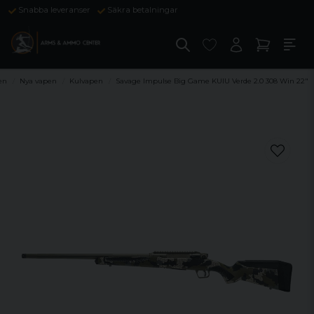
Snabba leveranser
Säkra betalningar
en
Nya vapen
Kulvapen
Savage Impulse Big Game KUIU Verde 2.0 308 Win 22"