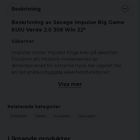
Beskrivning
Beskrivning av Savage Impulse Big Game
KUIU Verde 2.0 308 Win 22"
Säkerhet
Impulse möter mycket höga krav på säkerhet.
Förutom att Hexlock-mekanismen är
dimensionerad för extrema tryck har vapnet har
en rad andra inbyggda säkerhetsfunktioner:
Låskraften i Hexlock ökar proportionellt
Visa mer
med trycket från patronen.
Spärrat slagstift innan låset är helt
Relaterade kategorier
aktiverat.
Tvålägessäkring som spärrar upphaket.
Produkter
Vapen
Kulvapen
Nya vapen
Fallsäkring som gör det möjlig att
kombinera ett lätt avtryck men ett säkert
Liknande produkter