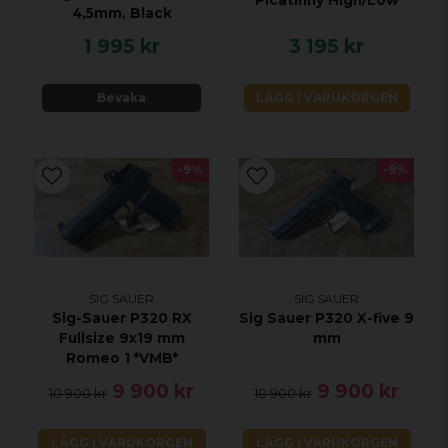
Picatinny High/Low
4,5mm, Black
2st utbytbara avtryckarblad ingår
1 995 kr
3 195 kr
SPECIFIKATION
Bevaka
LÄGG I VARUKORGEN
Kaliber 22lr
Vikt 484 g
Hålbild Shield RMS-c / J-Point / ROMEO
-9%
-9%
Zero
Optic Ready Ja
Totallängd 178 mm
Magasinkapacitet 20 skott
Antal Magasin 2 st
Piplängd 102 mm
SIG SAUER
SIG SAUER
Piplängd 4 "
Sig-Sauer P320 RX
Sig Sauer P320 X-five 9
Gänga 1/2"-28 UNF
Fullsize 9x19 mm
mm
Avtryck SAO
Romeo 1 *VMB*
Säkring Manuell
9 900 kr
9 900 kr
10 900 kr
10 900 kr
Greppmaterial Polymer
Riktmedel (fram) Fiberoptiskt
System Hammer Fired
LÄGG I VARUKORGEN
LÄGG I VARUKORGEN