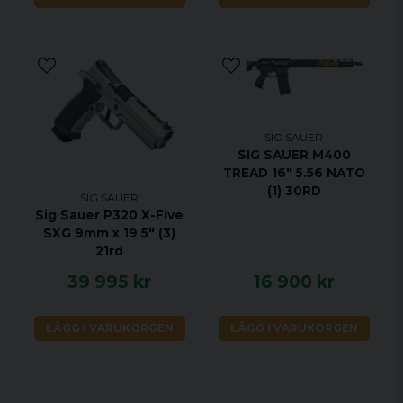
Material Pipa Carbon Steel
Material Mantel Alloy
Sight Radius 152mm
Bredd 36 mm
Höjd 140 mm
Ytfinish Mantel Hard Coat Anodized
Frame Size Compact
SIG SAUER
SIG SAUER M400
TREAD 16" 5.56 NATO
(1) 30RD
SIG SAUER
Sig Sauer P320 X-Five
SXG 9mm x 19 5" (3)
21rd
39 995 kr
16 900 kr
LÄGG I VARUKORGEN
LÄGG I VARUKORGEN