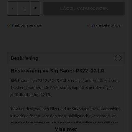
LÄGG I VARUKORGEN
-
+
Snabba leveranser
Säkra betalningar
Beskrivning
Beskrivning av Sig Sauer P322 .22 LR
SIG Sauers nya P322 .22 LR sätter en ny standard för klassen.
Med en imponerande 20+1 skotts kapacitet ger den dig 21
skäl till att älska .22 LR.
P322 är designad och tillverkad av SIG Sauer i New Hampshire.
Utvecklad för att vara den mest pålitliga och avancerade .22
pistolen i sitt segment! En otroligt underhållande modell som
Visa mer
inbjuder till ett dynamiskt skytte med eller utan rödpunkt på