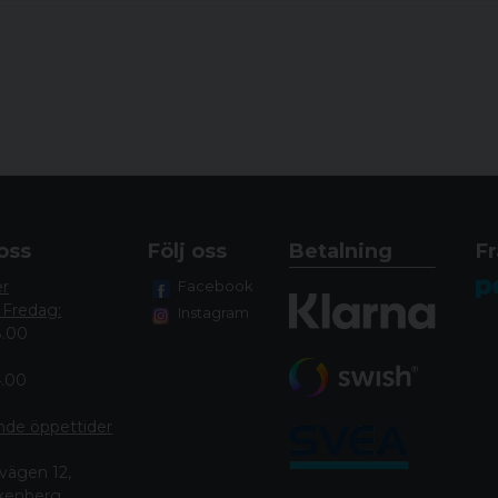
Inställning. riktmedelsljus
Förstoring
Objektiv bländare
Ögonavstånd (tum/mm)
Höjdjusteringsområde
Justering av vindkraft
Finish/Färg
Kroppsmaterial
oss
Följ oss
Betalning
Fr
Maximal kaliber
er
Facebook
IP-klassning (vattentät)
 Fredag:
Instagram
Stötsäker
8.00
Dimtät
4.00
Linsbeläggning
Monteringstyp
nde öppettide
r
Batterityp
vägen 12,
Batteritid. timmar
lkenberg