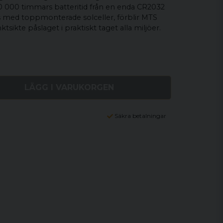
00 000 timmars batteritid från en enda CR2032
s med toppmonterade solceller, förblir MTS
sikte påslaget i praktiskt taget alla miljöer.
LÄGG I VARUKORGEN
Säkra betalningar