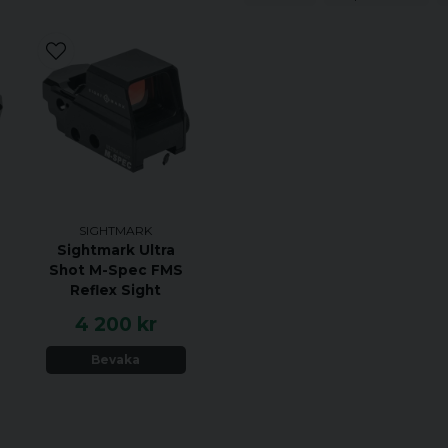
Digitala ljusstyrkekontrolle
22 mm objektivlins
Eclipse ljushanteringssys
Obegränsad ögonlindring
Brett driftstemperaturområd
Gångjärnsförsedd batteril
Skyddade justeringskåpor
Justerbar monteringshöjd
SIGHTMARK
Sightmark Ultra
Medföljer
Shot M-Spec FMS
Reflex Sight
Exempel: skydd
4 200 kr
Bevaka
Fysiska specifikatione
Riktmedel. typ
Riktmedel. Färg