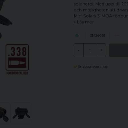
solenergi. Med upp till 2
och möjligheten att driva
Mini Solars 3-MOA rödpunkt
Läs mer
SM26061
-
+
Snabba leveranser