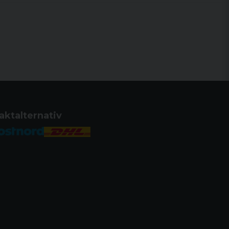
styrka
1-10
1x
22 mm
Obegränsat
120 MOA
160 MOA
Matt svart
Aluminium 6061-T6 / plast
aktalternativ
.338 Win Mag
IP67
1 m
Ja
AR Röd
Picatinny
CR2032
400 på hög. 200 000 på låg