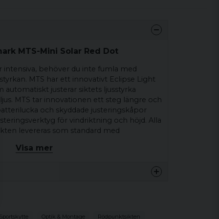
mark MTS-Mini Solar Red Dot
lir intensiva, behöver du inte fumla med
sstyrkan. MTS har ett innovativt Eclipse Light
tomatiskt justerar siktets ljusstyrka
jus. MTS tar innovationen ett steg längre och
atterilucka och skyddade justeringskåpor
eringsverktyg för vindriktning och höjd. Alla
ikten levereras som standard med
lågt picatinny-fäste för hagelgevär och vissa
Visa mer
sfäste för AR-skjutvapen och Sightmarks
Sportskytte
Optik & Montage
Rödpunktsikten