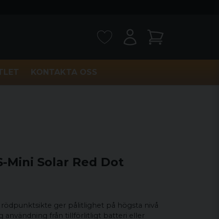
TLET
KONTAKTA OSS
-Mini Solar Red Dot
rödpunktsikte ger pålitlighet på högsta nivå
användning från tillförlitligt batteri eller