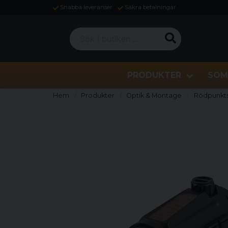
Snabba leveranser
Säkra betalningar
Sök i butiken ...
PRODUKTER
SOM
Hem
Produkter
Optik & Montage
Rödpunkts