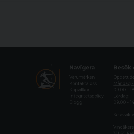
Navigera
Besök 
Varumärken
Öppettid
Kontakta oss
Måndag -
Köpvillkor
09.00 - 1
Integritetspolicy
Lördag:
Blogg
09.00 - 1
Se avvika
Vindåkers
311 50 Fa