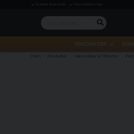
Snabba leveranser
Säkra betalningar
Sök i butiken ...
PRODUKTER
SOM
Hem
Produkter
Vapendelar & Tillbehör
Pist