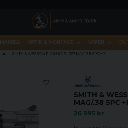
MARREA
OPTIK & MONTAGE
VAPEN
OU
rar
SMITH & WESSON P.C 686 2.5" .357 MAG/.38 SPC +P
SMITH & WESSO
MAG/.38 SPC +
26 995 kr
Performance Center-vape