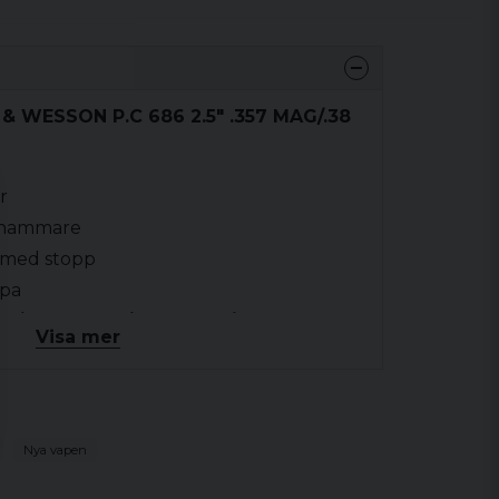
 & WESSON P.C 686 2.5" .357 MAG/.38
r
 hammare
 med stopp
ipa
 månskiktar (månsiktar ingår)
Visa mer
ism
Nya vapen
357 Magnum, 38 S&W SPECIAL