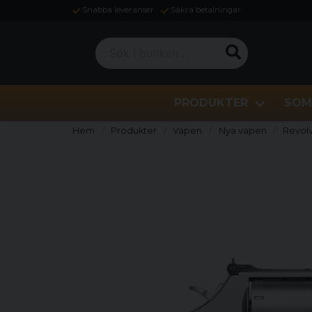
Snabba leveranser
Säkra betalningar
Sök i butiken ...
PRODUKTER
SOM
Hem
Produkter
Vapen
Nya vapen
Revolv