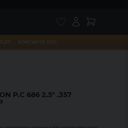
TLET
KONTAKTA OSS
N P.C 686 2.5" .357
P
n härstammar antingen från standarddesigner