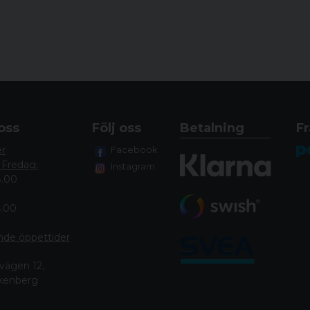
Material Pipa
Material Trumma
oss
Följ oss
Betalning
Fr
er
Facebook
 Fredag:
Instagram
8.00
4.00
nde öppettide
r
vägen 12,
lkenberg