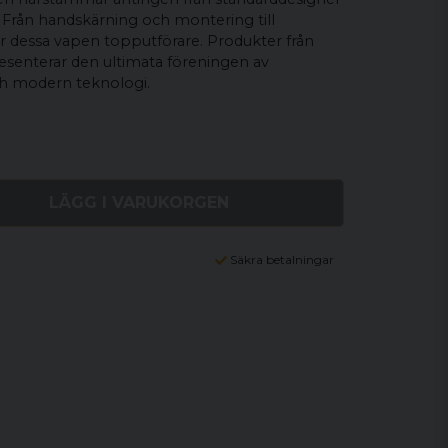
. Från handskärning och montering till
 är dessa vapen topputförare. Produkter från
senterar den ultimata föreningen av
h modern teknologi.
LÄGG I VARUKORGEN
Säkra betalningar