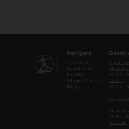
Navigera
Besök 
Varumärken
Öppettid
Kontakta oss
Måndag -
Köpvillkor
09.00 - 1
Integritetspolicy
Lördag:
Blogg
09.00 - 1
Se avvika
Vindåkers
311 50 Fa
Hitta hit