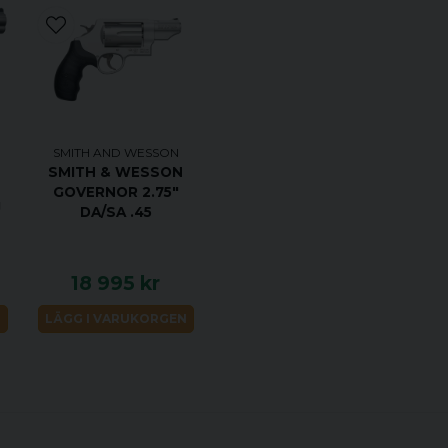
Vikt
Totallängd
Magasinkapacitet
Piplängd
SMITH AND WESSON
SMITH & WESSON
GOVERNOR 2.75"
Piplängd
g
DA/SA .45
Riktmedel
Avtryck
18 995 kr
Material Stomme
N
LÄGG I VARUKORGEN
Greppmaterial
Ytfinish Stomme
Riktmedel (fram)