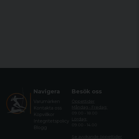
Navigera
Besök oss
Varumärken
Öppettider
Måndag - Fredag:
Kontakta oss
09.00 - 18.00
Köpvillkor
Lördag:
Integritetspolicy
09.00 - 14.00
Blogg
Se avvikande öppettide
r