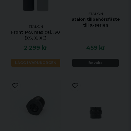
STALON
Stalon tillbehörsfäste
till X-serien
STALON
Front 149, max cal. .30
(XS, X, XE)
2 299 kr
459 kr
LÄGG I VARUKORGEN
Bevaka