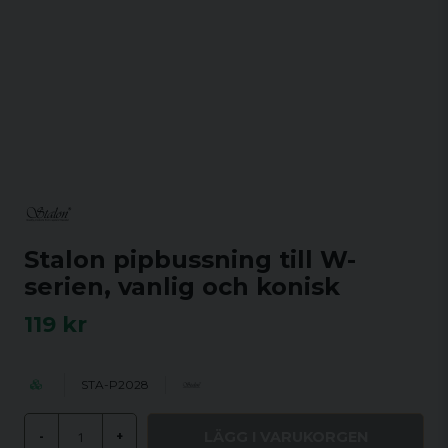
Stalon pipbussning till W-
serien, vanlig och konisk
119 kr
STA-P2028
LÄGG I VARUKORGEN
-
+