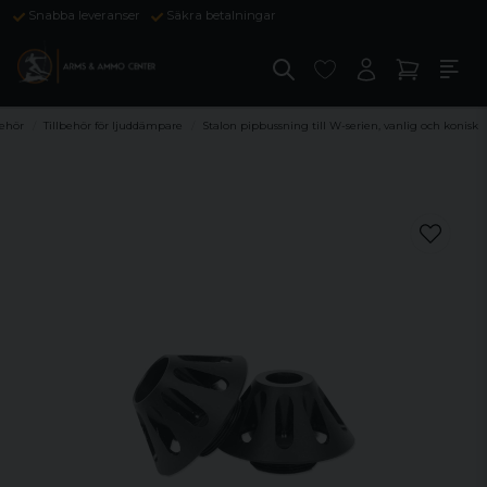
Snabba leveranser
Säkra betalningar
behör
Tillbehör för ljuddämpare
Stalon pipbussning till W-serien, vanlig och konisk