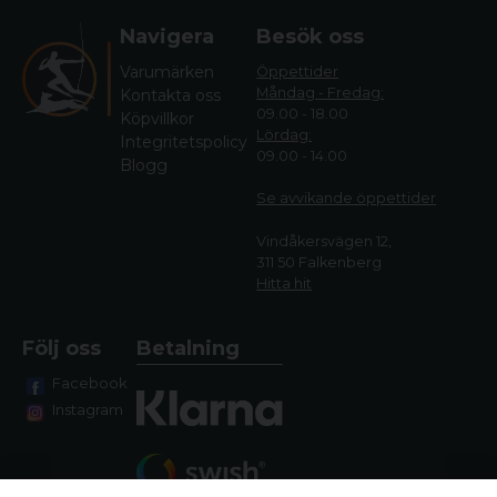
Navigera
Besök oss
Varumärken
Öppettider
Måndag - Fredag:
Kontakta oss
09.00 - 18.00
Köpvillkor
Lördag:
Integritetspolicy
09.00 - 14.00
Blogg
Se avvikande öppettide
r
Vindåkersvägen 12,
311 50 Falkenberg
Hitta hit
Följ oss
Betalning
Facebook
Instagram