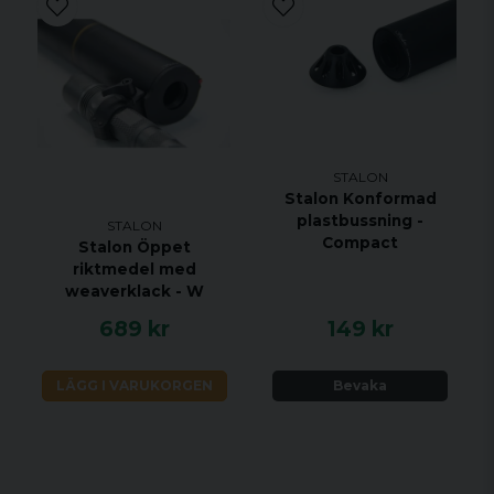
STALON
Stalon Konformad
plastbussning -
STALON
Compact
Stalon Öppet
riktmedel med
weaverklack - W
689 kr
149 kr
LÄGG I VARUKORGEN
Bevaka