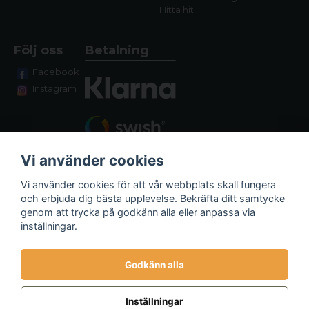
Hitta hit
Följ oss
Betalning
Facebook
Instagram
Vi använder cookies
Vi använder cookies för att vår webbplats skall fungera
och erbjuda dig bästa upplevelse. Bekräfta ditt samtycke
genom att trycka på godkänn alla eller anpassa via
Fraktalternativ
inställningar.
Godkänn alla
Inställningar