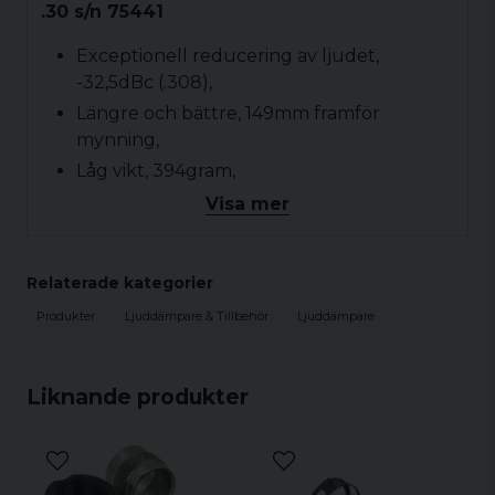
.30 s/n 75441
Exceptionell reducering av ljudet,
-32,5dBc (.308),
Längre och bättre, 149mm framför
mynning,
Låg vikt, 394gram,
Teleskopisk design,
Visa mer
Smart system med utbytbara fronter,
Reducerar rekylen,
Relaterade kategorier
Extrem hållbarhet
Produkter
Ljuddämpare & Tillbehör
Ljuddämpare
Liknande produkter