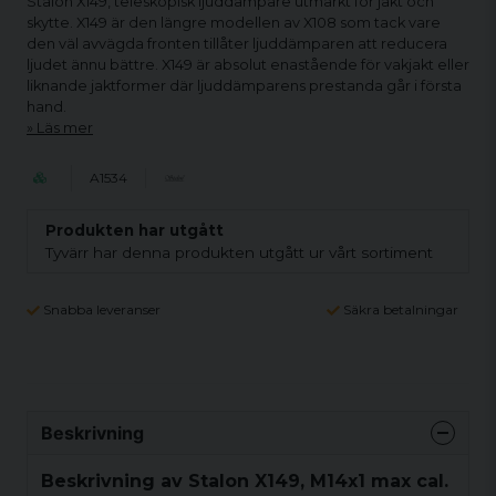
Stalon X149, teleskopisk ljuddämpare utmärkt för jakt och
skytte. X149 är den längre modellen av X108 som tack vare
den väl avvägda fronten tillåter ljuddämparen att reducera
ljudet ännu bättre. X149 är absolut enastående för vakjakt eller
liknande jaktformer där ljuddämparens prestanda går i första
hand.
Läs mer
A1534
Produkten har utgått
Tyvärr har denna produkten utgått ur vårt sortiment
Snabba leveranser
Säkra betalningar
Beskrivning
Beskrivning av Stalon X149, M14x1 max cal.