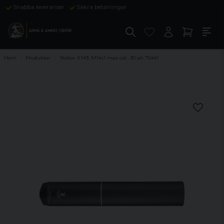
Snabba leveranser
Säkra betalningar
Hem
Produkter
Stalon X149, M14x1 max cal. .30 s/n 75441