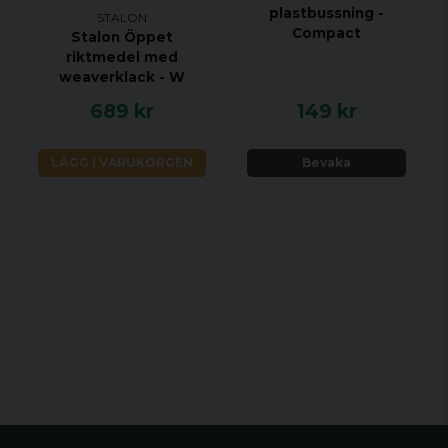
plastbussning -
STALON
Compact
Stalon Öppet
riktmedel med
weaverklack - W
689 kr
149 kr
LÄGG I VARUKORGEN
Bevaka