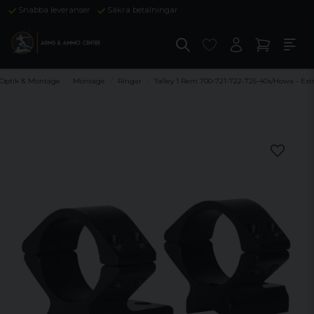
Snabba leveranser
Säkra betalningar
Optik & Montage
Montage
Ringar
Talley 1 Rem 700-721-722-725-40x/Howa - Ext