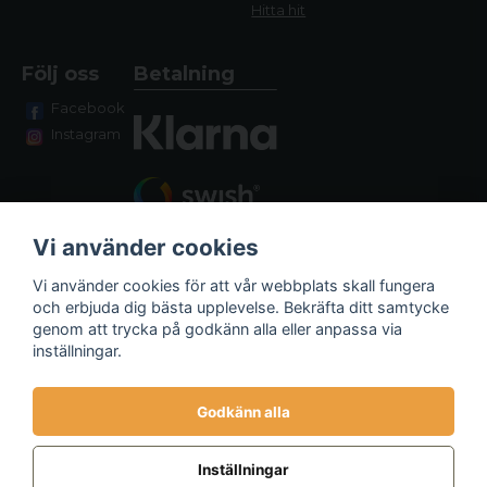
Hitta hit
Följ oss
Betalning
Facebook
Instagram
Vi använder cookies
Vi använder cookies för att vår webbplats skall fungera
och erbjuda dig bästa upplevelse. Bekräfta ditt samtycke
genom att trycka på godkänn alla eller anpassa via
Fraktalternativ
inställningar.
Godkänn alla
Inställningar