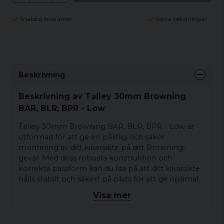
Snabba leveranser
Säkra betalningar
Beskrivning
Beskrivning av Talley 30mm Browning
BAR, BLR, BPR - Low
Talley 30mm Browning BAR, BLR, BPR - Low är
utformad för att ge en pålitlig och säker
montering av ditt kikarsikte på ditt Browning-
gevär. Med dess robusta konstruktion och
korrekta passform kan du lita på att ditt kikarsikte
hålls stabilt och säkert på plats för att ge optimal
precision och prestanda under skytteaktiviteter.
Visa mer