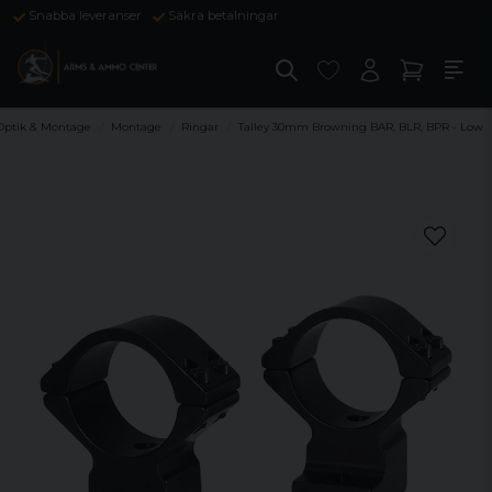
Snabba leveranser
Säkra betalningar
Optik & Montage
Montage
Ringar
Talley 30mm Browning BAR, BLR, BPR - Low