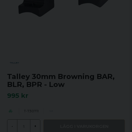
Talley 30mm Browning BAR,
BLR, BPR - Low
995 kr
T-730711
LÄGG I VARUKORGEN
-
+