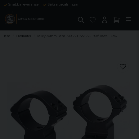
Snabba leveranser
Säkra betalningar
Hem
Produkter
Talley 30mm Rem 700-721-722-725-40x/Howa - Low