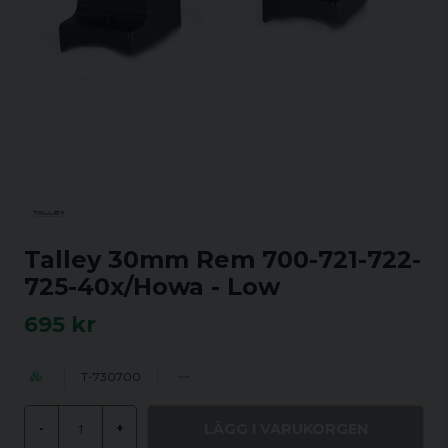
Talley 30mm Rem 700-721-722-
725-40x/Howa - Low
695 kr
T-730700
LÄGG I VARUKORGEN
-
+