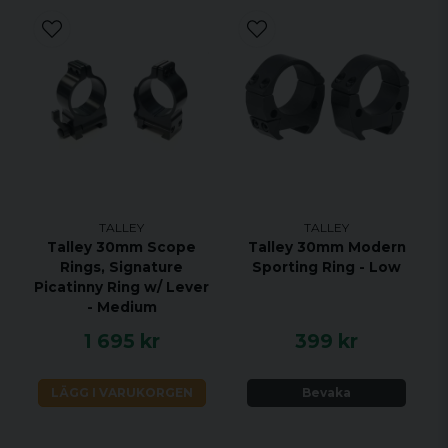
TALLEY
TALLEY
Talley 30mm Scope
Talley 30mm Modern
Rings, Signature
Sporting Ring - Low
Picatinny Ring w/ Lever
- Medium
1 695 kr
399 kr
LÄGG I VARUKORGEN
Bevaka