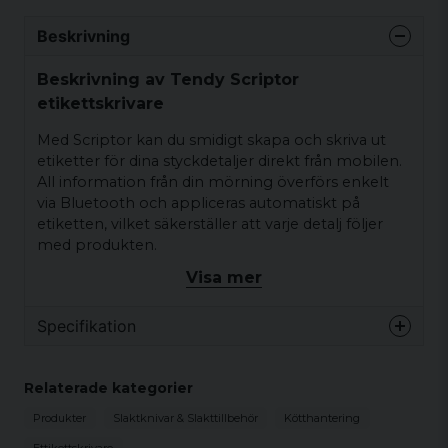
Beskrivning
Beskrivning av Tendy Scriptor
etikettskrivare
Med Scriptor kan du smidigt skapa och skriva ut
etiketter för dina styckdetaljer direkt från mobilen.
All information från din mörning överförs enkelt
via Bluetooth och appliceras automatiskt på
etiketten, vilket säkerställer att varje detalj följer
med produkten.
Visa mer
I Tendy-appen kan du designa egna etiketter och
skapa skräddarsydda mallar för dina behov om du
har ett premium abonnemang som kostar 299 kr/
Specifikation
år. Som standard kan du självklart skriva ut etikette
med två standardmallar (enkel och detaljerad) för
Specifikationer
att komma igång direkt.
Relaterade kategorier
Teknik
Termisk utskrift (ingen
Produkter
Slaktknivar & Slakttillbehör
Kötthantering
Med sitt uppladdningsbara litiumbatteri som
bläckpatron krävs)
räcker 3–5 timmar är Scriptor helt bärbar och ger
Ettikettskrivare