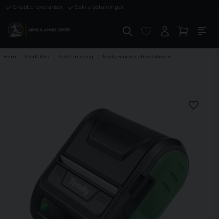
Snabba leveranser
Säkra betalningar
Hem
Produkter
Kötthantering
Tendy Scriptor etikettskrivare