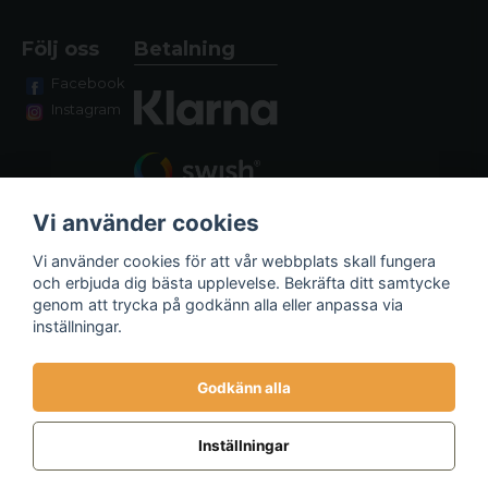
Följ oss
Betalning
Facebook
Instagram
Vi använder cookies
Vi använder cookies för att vår webbplats skall fungera
och erbjuda dig bästa upplevelse. Bekräfta ditt samtycke
genom att trycka på godkänn alla eller anpassa via
Fraktalternativ
inställningar.
Godkänn alla
Inställningar