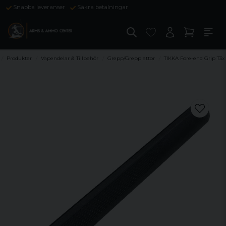
Snabba leveranser
Säkra betalningar
Produkter
Vapendelar & Tillbehör
Grepp/Grepplattor
TIKKA Fore-end Grip T3x 