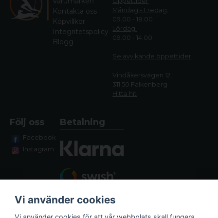
Varumärken
Öppettider
Måndag - Fredag:
Kontakta oss
09.00 - 18.00
Köpvillkor
Lördag:
Integritetspolicy
09.00 - 14.00
Blogg
Se avvikande öppettide
r
Vindåkersvägen 12,
311 50 Falkenberg
Hitta hit
Följ oss
Betalning
Facebook
Instagram
Vi använder cookies
Vi använder cookies för att vår webbplats skall fungera