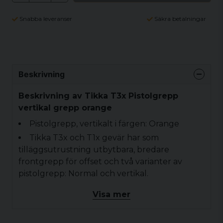
Snabba leveranser
Säkra betalningar
Beskrivning
Beskrivning av Tikka T3x Pistolgrepp
vertikal grepp orange
Pistolgrepp, vertikalt i färgen: Orange
Tikka T3x och T1x gevär har som
tilläggsutrustning utbytbara, bredare
frontgrepp för offset och två varianter av
pistolgrepp: Normal och vertikal.
Med ett urval av dessa tillbehör kan du
Visa mer
enkelt anpassa gevären efter dina egna
behov.