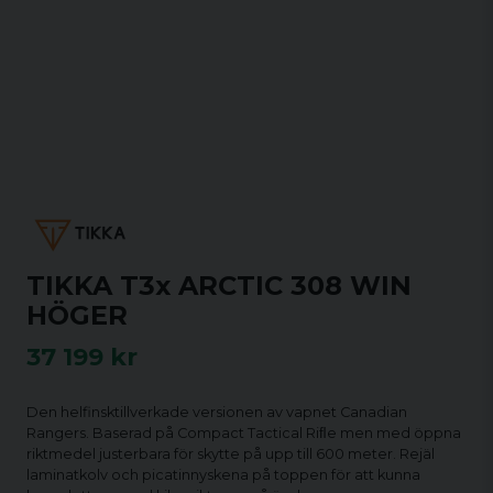
TIKKA T3x ARCTIC 308 WIN
HÖGER
37 199 kr
Den helfinsktillverkade versionen av vapnet Canadian
Rangers. Baserad på Compact Tactical Riﬂe men med öppna
riktmedel justerbara för skytte på upp till 600 meter. Rejäl
laminatkolv och picatinnyskena på toppen för att kunna