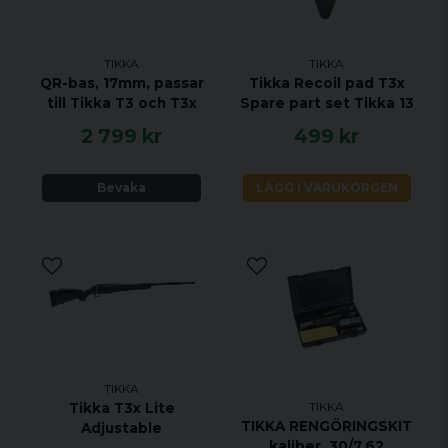
VRIDNINGSHASTIGHET 1:11"
MAGASINKAPACITET 10 + 1
UTLÖSARE TVÅSTEGS TRIGGER
TIKKA
TIKKA
QR-bas, 17mm, passar
Tikka Recoil pad T3x
MATERIAL ROSTFRITT STÅL
till Tikka T3 och T3x
Spare part set Tikka 13
STOCK MATERIAL LAMINAT
2 799 kr
499 kr
STOCK FINISH OLJAD ORANGE
GÄNGAD WS
Bevaka
LÄGG I VARUKORGEN
JUSTERBAR KOLVKAM NEJ
ÖPPNA RIKTMEDEL JA
UTBYTBART GREPP NEJ
RAFFLAD BULT NEJ
RÄFFLAD PIPA NEJ
TIKKA
TIKKA
Tikka T3x Lite
TIKKA RENGÖRINGSKIT
Adjustable
kaliber .30/7.62