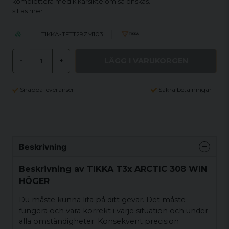
komplettera med kikarsikte om så önskas.
Läs mer
TIKKA-TFTT29ZM103
LÄGG I VARUKORGEN
-
+
Snabba leveranser
Säkra betalningar
Beskrivning
Beskrivning av TIKKA T3x ARCTIC 308 WIN
HÖGER
Du måste kunna lita på ditt gevär. Det måste
fungera och vara korrekt i varje situation och under
alla omständigheter. Konsekvent precision