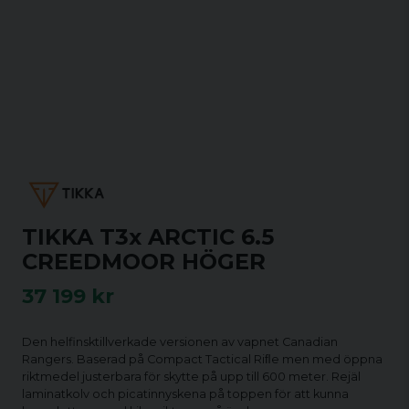
TIKKA T3x ARCTIC 6.5
CREEDMOOR HÖGER
37 199 kr
Den helfinsktillverkade versionen av vapnet Canadian
Rangers. Baserad på Compact Tactical Riﬂe men med öppna
riktmedel justerbara för skytte på upp till 600 meter. Rejäl
laminatkolv och picatinnyskena på toppen för att kunna