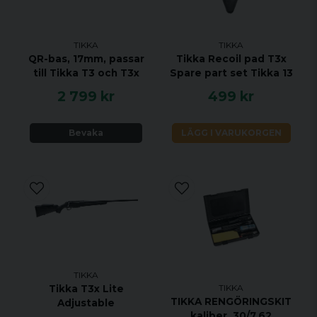
VRIDNINGSHASTIGHET 1:8"
MAGASINKAPACITET 10 + 1
UTLÖSARE TVÅSTEGS TRIGGER
TIKKA
TIKKA
QR-bas, 17mm, passar
Tikka Recoil pad T3x
MATERIAL ROSTFRITT STÅL
till Tikka T3 och T3x
Spare part set Tikka 13
STOCK MATERIAL LAMINAT
2 799 kr
499 kr
STOCK FINISH OLJAD ORANGE
GÄNGAD WS
Bevaka
LÄGG I VARUKORGEN
JUSTERBAR KOLVKAM NEJ
ÖPPNA RIKTMEDEL JA
UTBYTBART GREPP NEJ
RAFFLAD BULT NEJ
RÄFFLAD PIPA NEJ
TIKKA
TIKKA
Tikka T3x Lite
TIKKA RENGÖRINGSKIT
Adjustable
kaliber .30/7.62