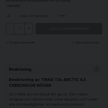
komplettera med kikarsikte om så önskas.
Läs mer
TIKKA-TFTT63ZM103
LÄGG I VARUKORGEN
-
+
Snabba leveranser
Säkra betalningar
Beskrivning
Beskrivning av TIKKA T3x ARCTIC 6.5
CREEDMOOR HÖGER
Du måste kunna lita på ditt gevär. Det måste
fungera och vara korrekt i varje situation och under
alla omständigheter. Konsekvent precision