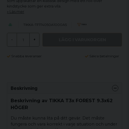
som uppskattar en klassisk design med ett roll-over
kindstycke som ger extra vila.
Läs mer
TIKKA-TF1T4050A1000A5
LÄGG I VARUKORGEN
-
+
Snabba leveranser
Säkra betalningar
Beskrivning
Beskrivning av TIKKA T3x FOREST 9.3x62
HÖGER
Du måste kunna lita på ditt gevär. Det måste
fungera och vara korrekt i varje situation och under