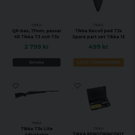
Specifikationer:
KALIBER 9.3x62
TIKKA
TIKKA
HANDENHET HÖGER
QR-bas, 17mm, passar
Tikka Recoil pad T3x
till Tikka T3 och T3x
Spare part set Tikka 13
VIKT 3 KG
2 799 kr
499 kr
TOTAL LÄNGD 1082 MM
PIPLÄNGD 570 MM
Bevaka
LÄGG I VARUKORGEN
VRIDNINGSHASTIGHET 1:12"
MAGASINKAPACITET 3 + 1
UTLÖSARE ENSTEGS TRIGGER
MATERIAL SVART STÅL
STOCK MATERIAL TRÄ
STOCK FINISH OLJAD BRUN
GÄNGAD NEJ
JUSTERBAR KOLVKAM NEJ
TIKKA
TIKKA
Tikka T3x Lite
ÖPPNA RIKTMEDEL NEJ
TIKKA RENGÖRINGSKIT
Adjustable