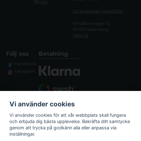
Blogg
Se avvikande öppettide
r
Vindåkersvägen 12,
311 50 Falkenberg
Hitta hit
Följ oss
Betalning
Facebook
Instagram
Vi använder cookies
Vi använder cookies för att vår webbplats skall fungera
och erbjuda dig bästa upplevelse. Bekräfta ditt samtycke
genom att trycka på godkänn alla eller anpassa via
Fraktalternativ
inställningar.