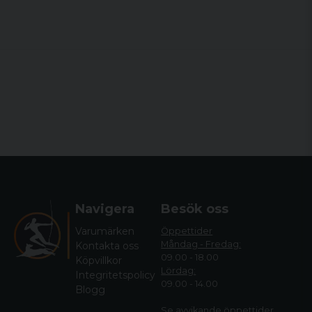
Navigera
Besök oss
Varumärken
Öppettider
Måndag - Fredag:
Kontakta oss
09.00 - 18.00
Köpvillkor
Lördag:
Integritetspolicy
09.00 - 14.00
Blogg
Se avvikande öppettide
r