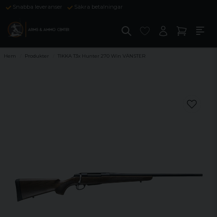
Snabba leveranser
Säkra betalningar
Hem
Produkter
TIKKA T3x Hunter 270 Win VÄNSTER