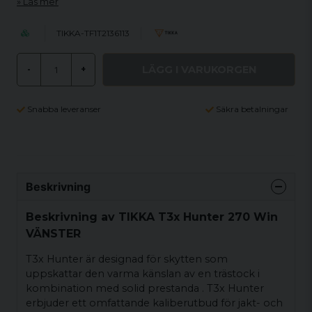
Läs mer
TIKKA-TF1T2136113
LÄGG I VARUKORGEN
-
+
Snabba leveranser
Säkra betalningar
Beskrivning
Beskrivning av TIKKA T3x Hunter 270 Win
VÄNSTER
T3x Hunter är designad för skytten som
uppskattar den varma känslan av en trästock i
kombination med solid prestanda . T3x Hunter
erbjuder ett omfattande kaliberutbud för jakt- och