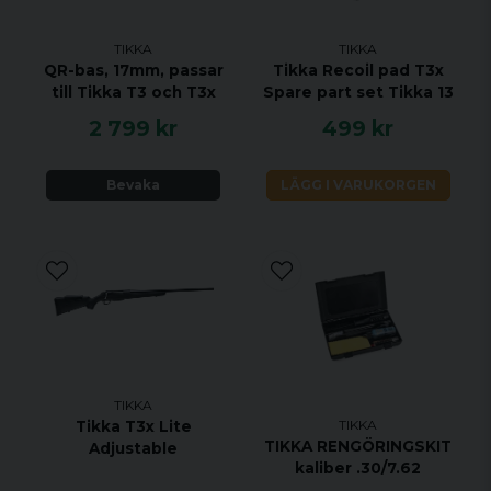
tel. 0725-499-498 för att beställa den variant du
önskar.
TIKKA
TIKKA
https://choose.tikka.fi/global/group/tikka/t3x-
QR-bas, 17mm, passar
Tikka Recoil pad T3x
hunter?caliber=270%20WIN&handedness=LH
till Tikka T3 och T3x
Spare part set Tikka 13
2 799 kr
499 kr
Specifikationer:
KALIBER 270 WIN
Bevaka
LÄGG I VARUKORGEN
HANDENHET VÄNSTER
VIKT 3 KG
TOTAL LÄNGD 1082 MM
PIPLÄNGD 570 MM
VRIDNINGSHASTIGHET 1:10"
MAGASINKAPACITET 3 + 1
UTLÖSARE ENSTEGS TRIGGER
TIKKA
MATERIAL SVART STÅL
TIKKA
Tikka T3x Lite
STOCK MATERIAL TRÄ
TIKKA RENGÖRINGSKIT
Adjustable
kaliber .30/7.62
STOCK FINISH OLJAD BRUN