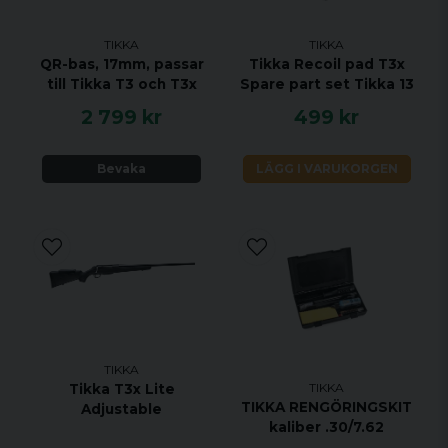
tel. 0725-499-498 för att beställa den variant du
önskar.
TIKKA
TIKKA
https://choose.tikka.fi/global/group/tikka/t3x-
QR-bas, 17mm, passar
Tikka Recoil pad T3x
hunter?
till Tikka T3 och T3x
Spare part set Tikka 13
material=Stainless%20Steel&caliber=6.5x55%20SE&hande
2 799 kr
499 kr
Specifikationer:
Bevaka
LÄGG I VARUKORGEN
KALIBER 6.5x55 SE
HANDENHET HÖGER
VIKT 2,9 KG
TOTAL LÄNGD 1082 MM
PIPLÄNGD 570 MM
VRIDNINGSHASTIGHET 1:8"
MAGASINKAPACITET 3 + 1
UTLÖSARE ENSTEGS TRIGGER
TIKKA
TIKKA
Tikka T3x Lite
MATERIAL ROSTFRITT STÅL
TIKKA RENGÖRINGSKIT
Adjustable
STOCK MATERIAL TRÄ
kaliber .30/7.62