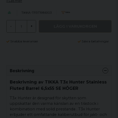
Läs mer
TIKKA-TFRT1986103
LÄGG I VARUKORGEN
-
+
Snabba leveranser
Säkra betalningar
Beskrivning
Beskrivning av TIKKA T3x Hunter Stainless
Fluted Barrel 6,5x55 SE HÖGER
T3x Hunter är designad för skytten som
uppskattar den varma känslan av en trästock i
kombination med solid prestanda . T3x Hunter
erbjuder ett omfattande kaliberutbud för jakt- och