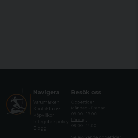
Tydliga indikatorer för säkerhets- och
slagstiftsstatus.
Navigera
Besök oss
Varumärken
Öppettider
Måndag - Fredag:
Kontakta oss
09.00 - 18.00
Köpvillkor
Lördag:
Integritetspolicy
09.00 - 14.00
Blogg
Se avvikande öppettide
r