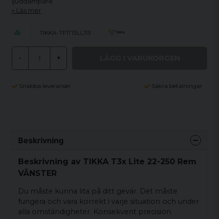
ljuddämpare.
Läs mer
TIKKA-TF1T13LL113
LÄGG I VARUKORGEN
-
+
Snabba leveranser
Säkra betalningar
Beskrivning
Beskrivning av TIKKA T3x Lite 22-250 Rem
VÄNSTER
Du måste kunna lita på ditt gevär. Det måste
fungera och vara korrekt i varje situation och under
alla omständigheter. Konsekvent precision