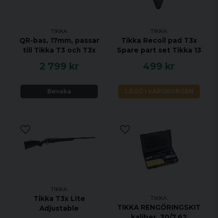
250%20REM&material=Black%20Steel&handedness=LH
Specifikationer:
TIKKA
TIKKA
KALIBER 22-250 REM
QR-bas, 17mm, passar
Tikka Recoil pad T3x
HANDENHET VÄNSTER
till Tikka T3 och T3x
Spare part set Tikka 13
VIKT 3 KG
2 799 kr
499 kr
TOTAL LÄNGD 1082 MM
PIPLÄNGD 570 MM
Bevaka
LÄGG I VARUKORGEN
VRIDNINGSHASTIGHET 1:14"
MAGASINKAPACITET 3 + 1
UTLÖSARE ENSTEGS TRIGGER
MATERIAL SVART STÅL
STOCK MATERIAL SYNTET
STOCK FINISH SVART
GÄNGAD NEJ
TIKKA
TIKKA
Tikka T3x Lite
JUSTERBAR KOLVKAM NEJ
TIKKA RENGÖRINGSKIT
Adjustable
ÖPPNA RIKTMEDEL NEJ
kaliber .30/7.62