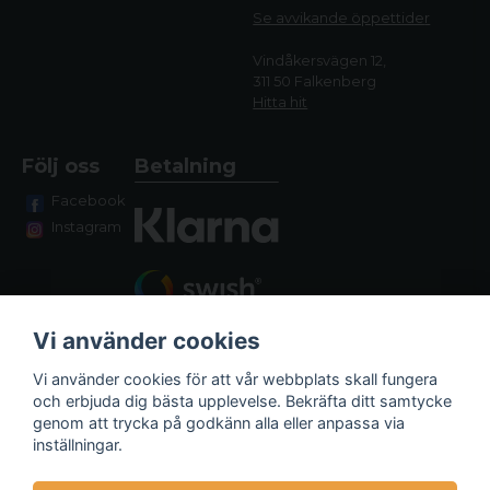
Se avvikande öppettide
r
Vindåkersvägen 12,
311 50 Falkenberg
Hitta hit
Följ oss
Betalning
Facebook
Instagram
Vi använder cookies
Vi använder cookies för att vår webbplats skall fungera
och erbjuda dig bästa upplevelse. Bekräfta ditt samtycke
genom att trycka på godkänn alla eller anpassa via
Fraktalternativ
inställningar.