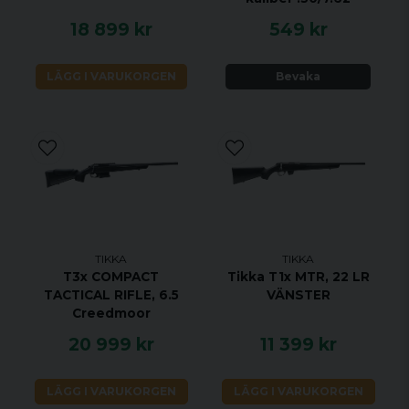
UTBYTBART GREPP JA
18 899 kr
549 kr
RÄFFLAD PIPA NEJ
VIKTIGASTE FÖRDELARNA
LÄGG I VARUKORGEN
Bevaka
Legendarisk noggrannhet sedan 1918
Anpassa T3x -gevärets stil till din egen stil
med tillbehör
T3x är verktyg med en elegant och ren
design för att säkerställa intuitiv
användarvänlighet.
Säkerhet ger säkerhet, tvålägessäkerhet,
TIKKA
TIKKA
blockerar både avtryckaren och
T3x COMPACT
Tikka T1x MTR, 22 LR
TACTICAL RIFLE, 6.5
VÄNSTER
bulthandtaget.
Creedmoor
Tydliga indikatorer för säkerhets- och
20 999 kr
11 399 kr
slagstiftsstatus.
LÄGG I VARUKORGEN
LÄGG I VARUKORGEN