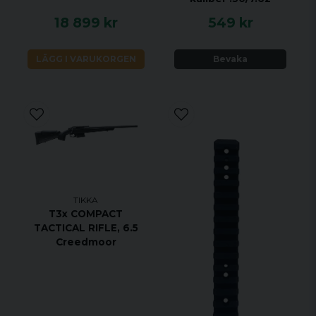
design för att säkerställa intuitiv
18 899 kr
549 kr
användarvänlighet.
Säkerhet ger säkerhet, tvålägessäkerhet,
LÄGG I VARUKORGEN
Bevaka
blockerar både avtryckaren och
bulthandtaget.
Tydliga indikatorer för säkerhets- och
slagstiftsstatus.
TIKKA
T3x COMPACT
TACTICAL RIFLE, 6.5
Creedmoor