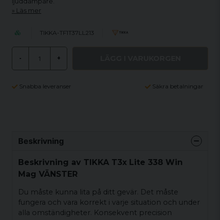
ljuddämpare.
Läs mer
TIKKA-TF1T37LL213
LÄGG I VARUKORGEN
-
+
Snabba leveranser
Säkra betalningar
Beskrivning
Beskrivning av TIKKA T3x Lite 338 Win
Mag VÄNSTER
Du måste kunna lita på ditt gevär. Det måste
fungera och vara korrekt i varje situation och under
alla omständigheter. Konsekvent precision