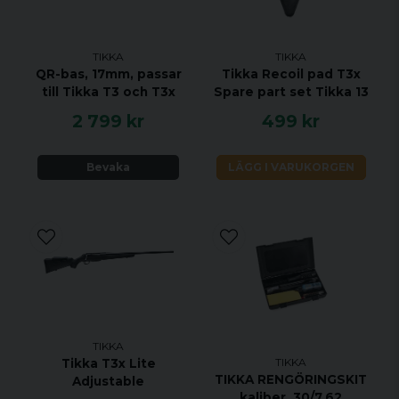
VRIDNINGSHASTIGHET 1:10"
MAGASINKAPACITET 3 + 1
UTLÖSARE ENSTEGS TRIGGER
TIKKA
TIKKA
QR-bas, 17mm, passar
Tikka Recoil pad T3x
MATERIAL SVART STÅL
till Tikka T3 och T3x
Spare part set Tikka 13
STOCK MATERIAL SYNTET
2 799 kr
499 kr
STOCK FINISH SVART
GÄNGAD NEJ
Bevaka
LÄGG I VARUKORGEN
JUSTERBAR KOLVKAM NEJ
ÖPPNA RIKTMEDEL JA
UTBYTBART GREPP JA
RÄFFLAD PIPA NEJ
VIKTIGASTE FÖRDELARNA
Legendarisk noggrannhet sedan 1918
Anpassa T3x -gevärets stil till din egen stil
TIKKA
TIKKA
Tikka T3x Lite
med tillbehör
TIKKA RENGÖRINGSKIT
Adjustable
T3x är verktyg med en elegant och ren
kaliber .30/7.62