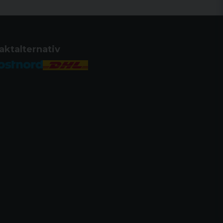
nhet sedan 1918
stil till din egen stil med tillbehör
n elegant och ren design för att
ändarvänlighet.
aktalternativ
t, tvålägessäkerhet, blockerar både
ndtaget.
r säkerhets- och slagstiftsstatus.