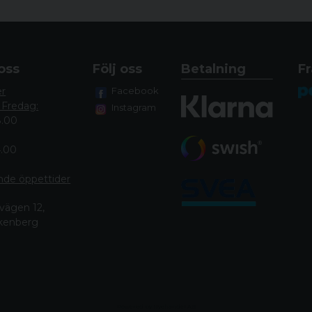
Legendarisk noggran
Anpassa T3x -gevärets 
T3x är verktyg med e
säkerställa intuitiv anv
oss
Följ oss
Betalning
Fr
Säkerhet ger säkerhe
er
Facebook
avtryckaren och bultha
 Fredag:
Instagram
Tydliga indikatorer fö
8.00
4.00
nde öppettide
r
vägen 12,
lkenberg
Powered by Nyehandel AB