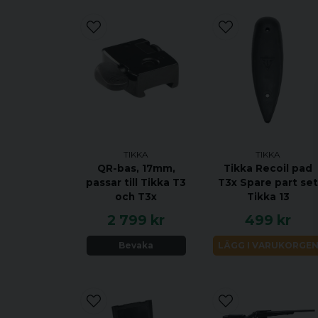
TIKKA
TIKKA
QR-bas, 17mm,
Tikka Recoil pad
passar till Tikka T3
T3x Spare part se
och T3x
Tikka 13
2 799 kr
499 kr
Bevaka
LÄGG I VARUKORGE