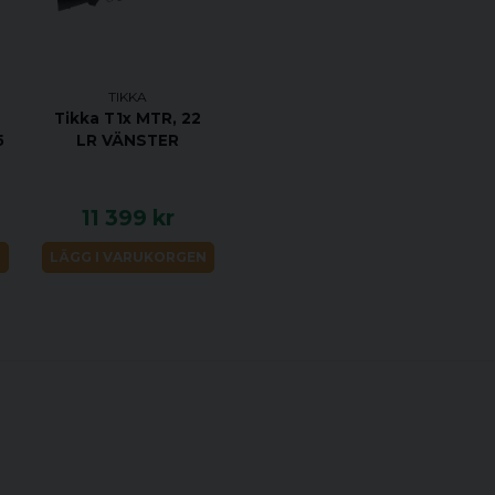
TOTAL LÄNGD 1131
PIPLÄNGD 620 MM
VRIDNINGSHASTIGH
TIKKA
MAGASINKAPACITET
Tikka T1x MTR, 22
UTLÖSARE ENSTE
5
LR VÄNSTER
MATERIAL SVART S
STOCK MATERIAL 
11 399 kr
STOCK FINISH RO
N
LÄGG I VARUKORGEN
GÄNGAD 5/8-24
JUSTERBAR KOLVK
ÖPPNA RIKTMEDEL
UTBYTBART GREPP
RAFFLAD BULT JA
RÄFFLAD PIPA JA
VIKTIGASTE FÖRDELAR