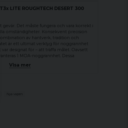
A T3x LITE ROUGHTECH DESERT 300
t gevär. Det måste fungera och vara korrekt i
 alla omständigheter. Konsekvent precision
 kombination av hantverk, tradition och
atet är ett ultimat verktyg för noggrannhet
var designat för – att träffa målet. Oavsett
garanteras 1 MOA-noggrannhet. Dessa
med ett omfattande urval av kaliber, ger dig
Visa mer
r noggrannhet. När du köper en Tikka köper
är som har genomgått grundliga
det är gjort för att möta de verkliga kraven
skyttar från hela världen.
Nya vapen
 MAG
TER