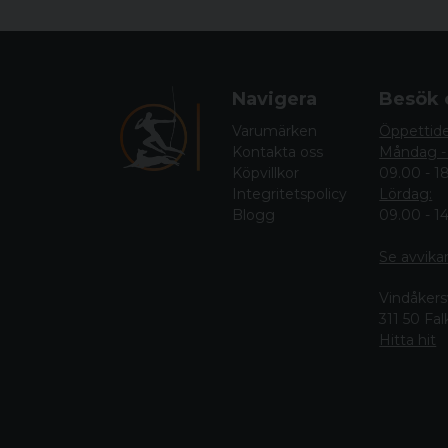
Navigera
Besök 
Varumärken
Öppettid
Kontakta oss
Måndag -
Köpvillkor
09.00 - 1
Integritetspolicy
Lördag:
Blogg
09.00 - 1
Se avvika
Vindåkers
311 50 Fa
Hitta hit