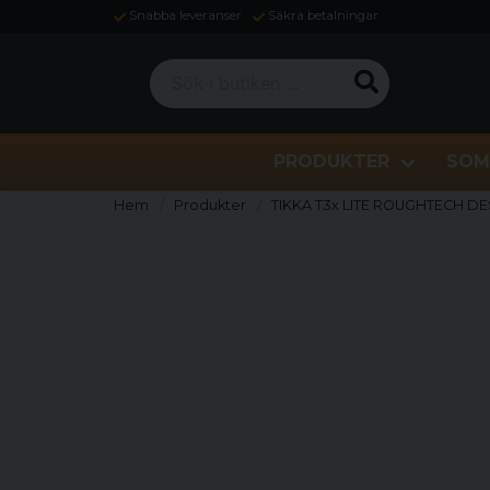
Snabba leveranser
Säkra betalningar
Sök i butiken ...
PRODUKTER
SOM
Hem
Produkter
TIKKA T3x LITE ROUGHTECH D