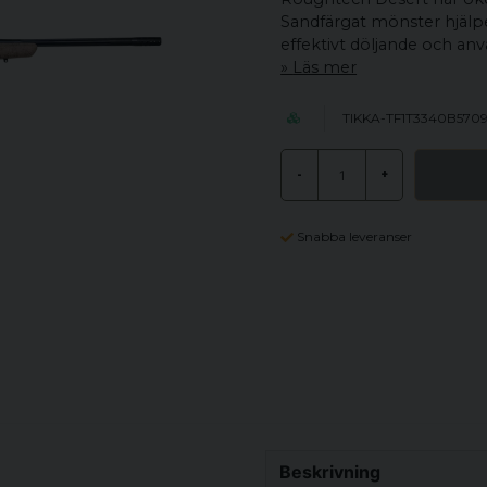
Sandfärgat mönster hjälper
effektivt döljande och anvä
Läs mer
TIKKA-TF1T3340B570
-
+
Snabba leveranser
Beskrivning