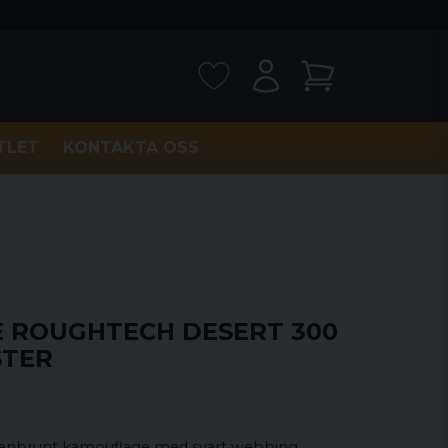
TLET
KONTAKTA OSS
TE ROUGHTECH DESERT 300
STER
enbrunt kamouflage med svart webbing.