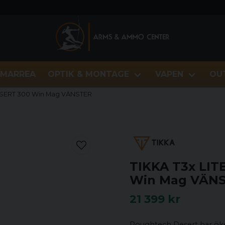
MARREA
OPTIK & MONTAGE
VAPEN
OU
ESERT 300 Win Mag VÄNSTER
TIKKA T3x LI
Win Mag VÄN
21 399 kr
Roughtech Desert har ök