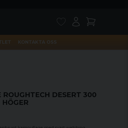
TLET
KONTAKTA OSS
TE ROUGHTECH DESERT 300
g HÖGER
enbrunt kamouflage med svart webbing.