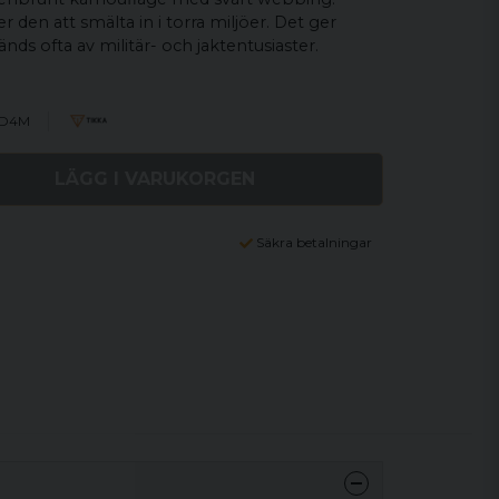
 den att smälta in i torra miljöer. Det ger
nds ofta av militär- och jaktentusiaster.
9D4M
LÄGG I VARUKORGEN
Säkra betalningar