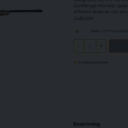
Sandfärgat mönster hjälper
effektivt döljande och anvä
Läs mer
TIKKA-TF1T7140A570
-
+
Snabba leveranser
Beskrivning