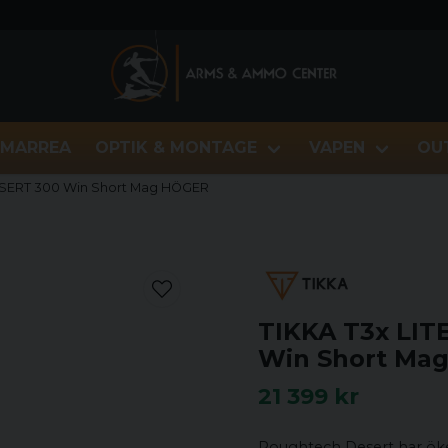
MARREA
OPTIK & MONTAGE
VAPEN
OU
ESERT 300 Win Short Mag HÖGER
TIKKA T3x LI
Win Short Ma
21 399 kr
Roughtech Desert har ök