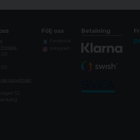
Legendarisk noggran
Anpassa T3x -gevärets 
T3x är verktyg med e
säkerställa intuitiv anv
oss
Följ oss
Betalning
Fr
Säkerhet ger säkerhe
er
Facebook
avtryckaren och bultha
 Fredag:
Instagram
Tydliga indikatorer fö
8.00
4.00
nde öppettide
r
vägen 12,
lkenberg
Powered by Nyehandel AB