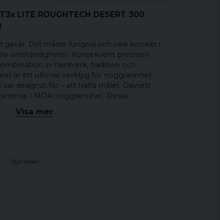
A T3x LITE ROUGHTECH DESERT 300
R
t gevär. Det måste fungera och vara korrekt i
 alla omständigheter. Konsekvent precision
 kombination av hantverk, tradition och
atet är ett ultimat verktyg för noggrannhet
var designat för – att träffa målet. Oavsett
garanteras 1 MOA-noggrannhet. Dessa
med ett omfattande urval av kaliber, ger dig
Visa mer
r noggrannhet. När du köper en Tikka köper
är som har genomgått grundliga
det är gjort för att möta de verkliga kraven
skyttar från hela världen.
Nya vapen
 SHORT MAG
ER