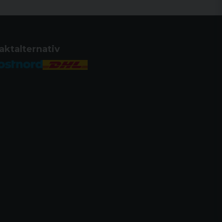
nhet sedan 1918
stil till din egen stil med tillbehör
n elegant och ren design för att
ändarvänlighet.
aktalternativ
t, tvålägessäkerhet, blockerar både
ndtaget.
r säkerhets- och slagstiftsstatus.