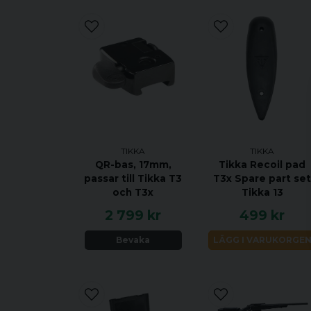
TIKKA
TIKKA
QR-bas, 17mm,
Tikka Recoil pad
passar till Tikka T3
T3x Spare part se
och T3x
Tikka 13
2 799 kr
499 kr
Bevaka
LÄGG I VARUKORGE