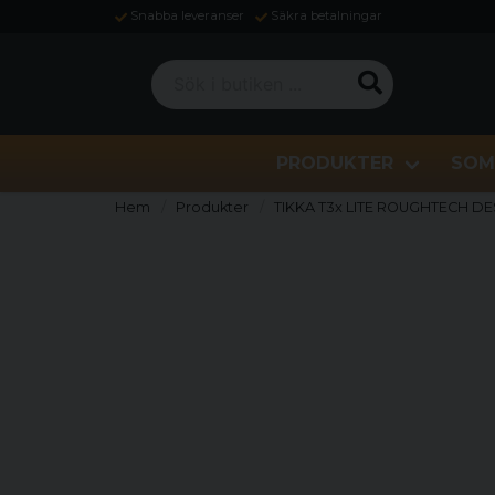
Snabba leveranser
Säkra betalningar
Sök i butiken ...
PRODUKTER
SOM
Hem
Produkter
TIKKA T3x LITE ROUGHTECH D