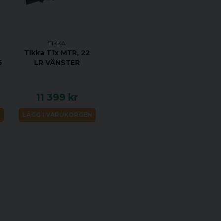
TOTAL LÄNGD 1131
PIPLÄNGD 620 MM
VRIDNINGSHASTIGHE
TIKKA
MAGASINKAPACITET
Tikka T1x MTR, 22
UTLÖSARE ENSTE
5
LR VÄNSTER
MATERIAL SVART S
STOCK MATERIAL 
11 399 kr
STOCK FINISH RO
N
LÄGG I VARUKORGEN
GÄNGAD 5/8-24
JUSTERBAR KOLVK
ÖPPNA RIKTMEDEL
UTBYTBART GREPP
RAFFLAD BULT JA
RÄFFLAD PIPA JA
VIKTIGASTE FÖRDELAR