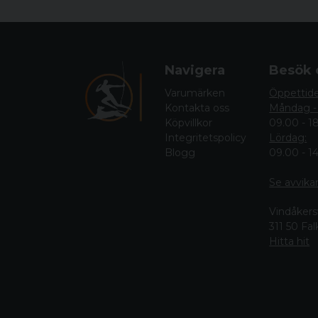
Navigera
Besök 
Varumärken
Öppettid
Kontakta oss
Måndag -
Köpvillkor
09.00 - 1
Integritetspolicy
Lördag:
Blogg
09.00 - 1
Se avvika
Vindåkers
311 50 Fa
Hitta hit