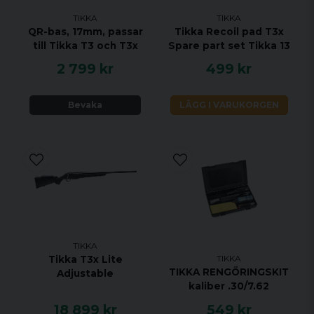
KALIBER 222 REM
TIKKA
TIKKA
HANDENHET HÖGER
QR-bas, 17mm, passar
Tikka Recoil pad T3x
till Tikka T3 och T3x
Spare part set Tikka 13
VIKT 2,9 KG
2 799 kr
499 kr
TOTAL LÄNGD 1082 MM
PIPLÄNGD 570 MM
Bevaka
LÄGG I VARUKORGEN
VRIDNINGSHASTIGHET 1:14"
MAGASINKAPACITET 4 + 1
UTLÖSARE ENSTEGS TRIGGER
MATERIAL ROSTFRITT STÅL
STOCK MATERIAL SYNTET
STOCK FINISH SVART
GÄNGAD NEJ
JUSTERBAR KOLVKAM NEJ
TIKKA
TIKKA
Tikka T3x Lite
ÖPPNA RIKTMEDEL NEJ
TIKKA RENGÖRINGSKIT
Adjustable
UTBYTBART GREPP JA
kaliber .30/7.62
RÄFFLAD PIPA NEJ
18 899 kr
549 kr