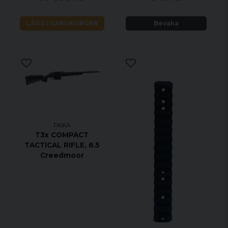
VIKTIGASTE FÖRDELARNA
LÄGG I VARUKORGEN
Bevaka
Legendarisk noggrannhet sedan 1918
Anpassa T3x -gevärets stil till din egen stil
med tillbehör
T3x är verktyg med en elegant och ren
design för att säkerställa intuitiv
användarvänlighet.
Säkerhet ger säkerhet, tvålägessäkerhet,
blockerar både avtryckaren och
TIKKA
bulthandtaget.
T3x COMPACT
TACTICAL RIFLE, 6.5
Tydliga indikatorer för säkerhets- och
Creedmoor
slagstiftsstatus.