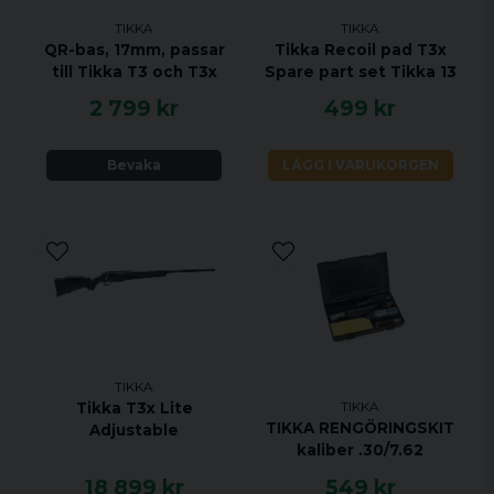
KALIBER 308 WIN
TIKKA
TIKKA
HANDENHET HÖGER
QR-bas, 17mm, passar
Tikka Recoil pad T3x
till Tikka T3 och T3x
Spare part set Tikka 13
VIKT 2,9 KG
2 799 kr
499 kr
TOTAL LÄNGD 1082 MM
PIPLÄNGD 570 MM
Bevaka
LÄGG I VARUKORGEN
VRIDNINGSHASTIGHET 1:11"
MAGASINKAPACITET 3 + 1
UTLÖSARE ENSTEGS TRIGGER
MATERIAL ROSTFRITT STÅL
STOCK MATERIAL SYNTET
STOCK FINISH SVART
GÄNGAD NEJ
JUSTERBAR KOLVKAM NEJ
TIKKA
TIKKA
Tikka T3x Lite
ÖPPNA RIKTMEDEL NEJ
TIKKA RENGÖRINGSKIT
Adjustable
UTBYTBART GREPP JA
kaliber .30/7.62
RÄFFLAD PIPA NEJ
18 899 kr
549 kr