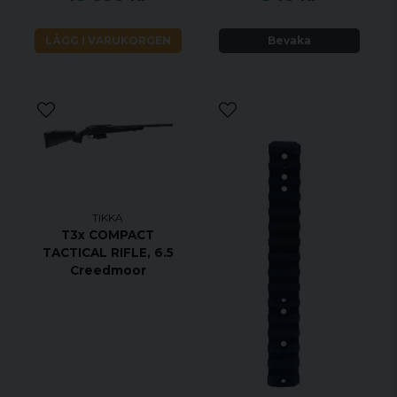
VIKTIGASTE FÖRDELARNA
LÄGG I VARUKORGEN
Bevaka
Legendarisk noggrannhet sedan 1918
Anpassa T3x -gevärets stil till din egen stil
med tillbehör
T3x är verktyg med en elegant och ren
design för att säkerställa intuitiv
användarvänlighet.
Säkerhet ger säkerhet, tvålägessäkerhet,
blockerar både avtryckaren och
TIKKA
T3x COMPACT
bulthandtaget.
TACTICAL RIFLE, 6.5
Tydliga indikatorer för säkerhets- och
Creedmoor
slagstiftsstatus.