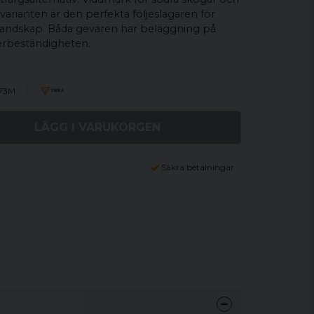
varianten är den perfekta följeslagaren för
landskap. Båda gevären har beläggning på
erbeständigheten.
973M
LÄGG I VARUKORGEN
Säkra betalningar