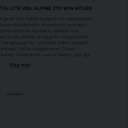
 T3x LITE VEIL ALPINE 270 WIN HÖGER
t gevär. Det måste fungera och vara korrekt i
 alla omständigheter. Konsekvent precision
 kombination av hantverk, tradition och
atet är ett ultimat verktyg för noggrannhet
var designat för – att träffa målet. Oavsett
garanteras 1 MOA-noggrannhet. Dessa
med ett omfattande urval av kaliber, ger dig
r noggrannhet. När du köper en Tikka köper
Visa mer
är som har genomgått grundliga
det är gjort för att möta de verkliga kraven
skyttar från hela världen.
Nya vapen
d olika varianter. Du hittar varianterna via
 tel. 0725-499-498 för att beställa den
bal/group/tikka/t3x-lite-veil?
ine%20Camo&caliber=270%20WIN&handedness=RH