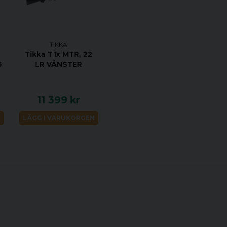
Specifikationer:
KALIBER 270 WIN
TIKKA
HANDENHET HÖG
Tikka T1x MTR, 22
VIKT 3 KG
5
LR VÄNSTER
TOTAL LÄNGD 102
PIPLÄNGD 510 MM
11 399 kr
VRIDNINGSHASTIGH
N
LÄGG I VARUKORGEN
MAGASINKAPACITET
UTLÖSARE ENSTE
MATERIAL CERAKO
STOCK MATERIAL 
STOCK FINISH VEI
GÄNGAD 5/8-24
JUSTERBAR KOLVK
ÖPPNA RIKTMEDEL