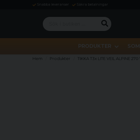
Snabba leveranser
Säkra betalningar
Sök i butiken ...
PRODUKTER
SOM
Hem
Produkter
TIKKA T3x LITE VEIL ALPINE 2