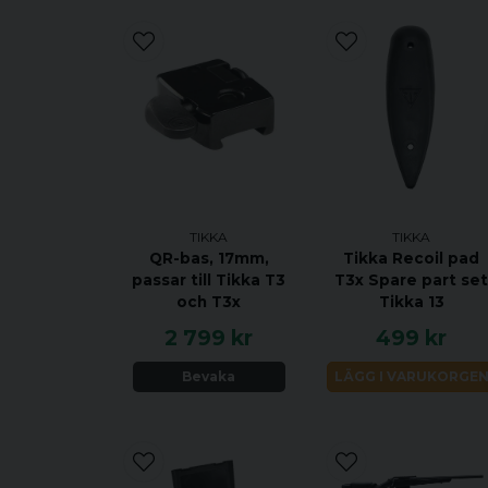
TIKKA
TIKKA
QR-bas, 17mm,
Tikka Recoil pad
passar till Tikka T3
T3x Spare part se
och T3x
Tikka 13
2 799 kr
499 kr
Bevaka
LÄGG I VARUKORGE