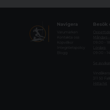
Navigera
Besök 
Varumärken
Öppettid
Kontakta oss
Måndag -
Köpvillkor
09.00 - 1
Integritetspolicy
Lördag:
Blogg
09.00 - 1
Se avvika
Vindåkers
311 50 Fa
Hitta hit