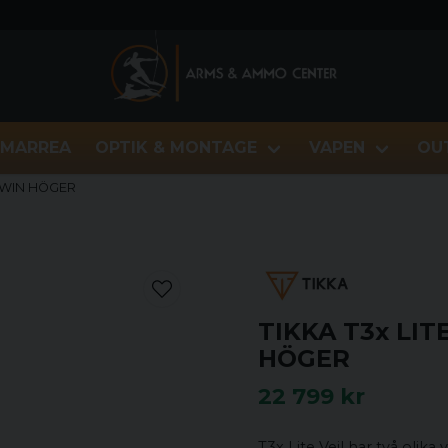
MARREA
OPTIK & MONTAGE
VAPEN
OU
70 WIN HÖGER
TIKKA T3x LIT
HÖGER
22 799 kr
T3x Lite Veil har två olika