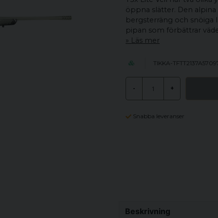
öppna slätter. Den alpina 
bergsterräng och snöiga 
pipan som förbättrar väd
Läs mer
TIKKA-TFTT2137A570
-
+
Snabba leveranser
Beskrivning