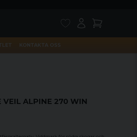
TLET
KONTAKTA OSS
E VEIL ALPINE 270 WIN
 ytfärgsalternativ. Viddmark för södra skogar och