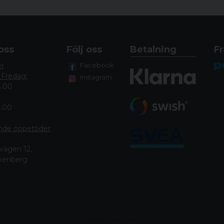
UTBYTBART GREPP
RAFFLAD BULT JA
RÄFFLAD PIPA JA
oss
Följ oss
Betalning
Fr
er
Facebook
 Fredag:
Instagram
8.00
4.00
nde öppettide
r
vägen 12,
lkenberg
Powered by Nyehandel AB