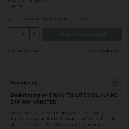
väderbeständigheten.
Läs mer
TIKKA-TFTT2137B570973M
LÄGG I VARUKORGEN
-
+
Snabba leveranser
Säkra betalningar
Beskrivning
Beskrivning av TIKKA T3x LITE VEIL ALPINE
270 WIN VÄNSTER
Du måste kunna lita på ditt gevär. Det måste
fungera och vara korrekt i varje situation och under
alla omständigheter. Konsekvent precision