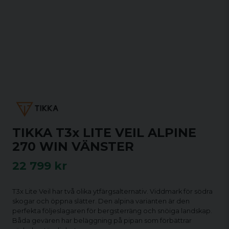
TIKKA T3x LITE VEIL ALPINE
270 WIN VÄNSTER
22 799 kr
T3x Lite Veil har två olika ytfärgsalternativ. Viddmark för södra
skogar och öppna slätter. Den alpina varianten är den
perfekta följeslagaren för bergsterräng och snöiga landskap.
Båda gevären har beläggning på pipan som förbättrar