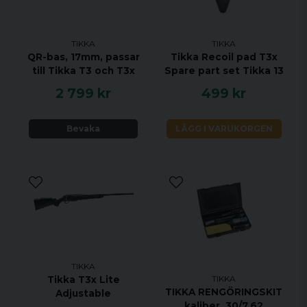
stockFinish=Veil%20Alpine%20Camo&caliber=270%20
Specifikationer:
TIKKA
TIKKA
KALIBER 270 WIN
QR-bas, 17mm, passar
Tikka Recoil pad T3x
HANDENHET VÄNSTER
till Tikka T3 och T3x
Spare part set Tikka 13
VIKT 3 KG
2 799 kr
499 kr
TOTAL LÄNGD 1021 MM
PIPLÄNGD 510 MM
Bevaka
LÄGG I VARUKORGEN
VRIDNINGSHASTIGHET 1:10"
MAGASINKAPACITET 3 + 1
UTLÖSARE ENSTEGS TRIGGER
MATERIAL CERAKOTE DESERT VERDE
STOCK MATERIAL SYNTET
STOCK FINISH VEIL ALPINE CAMO
GÄNGAD 5/8-24
TIKKA
TIKKA
Tikka T3x Lite
JUSTERBAR KOLVKAM NEJ
TIKKA RENGÖRINGSKIT
Adjustable
ÖPPNA RIKTMEDEL NEJ
kaliber .30/7.62