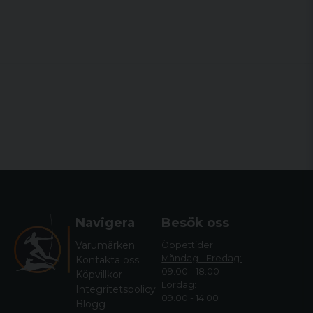
VIKTIGASTE FÖRDELARNA
Legendarisk noggrannhet sedan 1918
Anpassa T3x -gevärets stil till din egen stil
med tillbehör
T3x är verktyg med en elegant och ren
design för att säkerställa intuitiv
användarvänlighet.
Säkerhet ger säkerhet, tvålägessäkerhet,
blockerar både avtryckaren och
bulthandtaget.
Tydliga indikatorer för säkerhets- och
slagstiftsstatus.
Navigera
Besök oss
Varumärken
Öppettider
Måndag - Fredag:
Kontakta oss
09.00 - 18.00
Köpvillkor
Lördag:
Integritetspolicy
09.00 - 14.00
Blogg