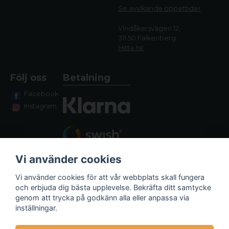
Se avvikande öppettide
r
Vindåkersvägen 12,
311 50 Falkenberg
Hitta hit
Följ oss
Betalning
Facebook
Instagram
Vi använder cookies
Vi använder cookies för att vår webbplats skall fungera
och erbjuda dig bästa upplevelse. Bekräfta ditt samtycke
genom att trycka på godkänn alla eller anpassa via
Fraktalternativ
inställningar.