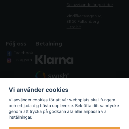
Se avvikande öppettide
r
Vindåkersvägen 12,
311 50 Falkenberg
Hitta hit
Följ oss
Betalning
Facebook
Instagram
Vi använder cookies
Vi använder cookies för att vår webbplats skall fungera
och erbjuda dig bästa upplevelse. Bekräfta ditt samtycke
genom att trycka på godkänn alla eller anpassa via
Fraktalternativ
inställningar.