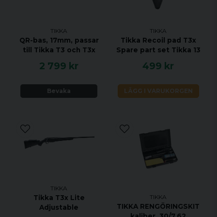
VRIDNINGSHASTIGHET 1:8"
MAGASINKAPACITET 3 + 1
UTLÖSARE ENSTEGS TRIGGER
TIKKA
TIKKA
QR-bas, 17mm, passar
Tikka Recoil pad T3x
MATERIAL CERAKOTE DESERT VERDE
till Tikka T3 och T3x
Spare part set Tikka 13
STOCK MATERIAL SYNTET
2 799 kr
499 kr
STOCK FINISH VEIL ALPINE CAMO
GÄNGAD 5/8-24
Bevaka
LÄGG I VARUKORGEN
JUSTERBAR KOLVKAM NEJ
ÖPPNA RIKTMEDEL NEJ
UTBYTBART GREPP JA
RAFFLAD BULT JA
RÄFFLAD PIPA JA
TIKKA
TIKKA
Tikka T3x Lite
TIKKA RENGÖRINGSKIT
Adjustable
kaliber .30/7.62