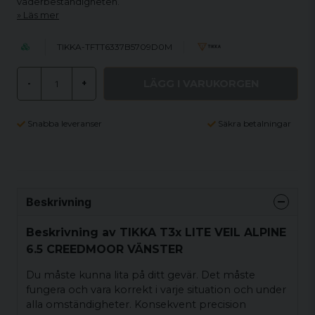
väderbeständigheten.
Läs mer
TIKKA-TFTT6337B5709D0M
LÄGG I VARUKORGEN
-
+
Snabba leveranser
Säkra betalningar
Beskrivning
Beskrivning av TIKKA T3x LITE VEIL ALPINE
6.5 CREEDMOOR VÄNSTER
Du måste kunna lita på ditt gevär. Det måste
fungera och vara korrekt i varje situation och under
alla omständigheter. Konsekvent precision