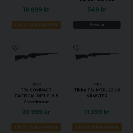
18 899 kr
549 kr
LÄGG I VARUKORGEN
Bevaka
VIKTIGASTE FÖRDELARNA
TIKKA
TIKKA
Legendarisk noggrannhet sedan 1918
T3x COMPACT
Tikka T1x MTR, 22 LR
Anpassa T3x -gevärets stil till din egen stil
TACTICAL RIFLE, 6.5
VÄNSTER
med tillbehör
Creedmoor
T3x är verktyg med en elegant och ren
20 999 kr
11 399 kr
design för att säkerställa intuitiv
användarvänlighet.
LÄGG I VARUKORGEN
LÄGG I VARUKORGEN
Säkerhet ger säkerhet, tvålägessäkerhet,