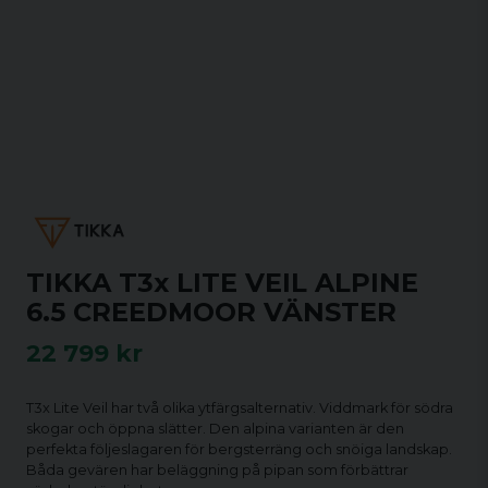
TIKKA T3x LITE VEIL ALPINE
6.5 CREEDMOOR VÄNSTER
22 799 kr
T3x Lite Veil har två olika ytfärgsalternativ. Viddmark för södra
skogar och öppna slätter. Den alpina varianten är den
perfekta följeslagaren för bergsterräng och snöiga landskap.
Båda gevären har beläggning på pipan som förbättrar