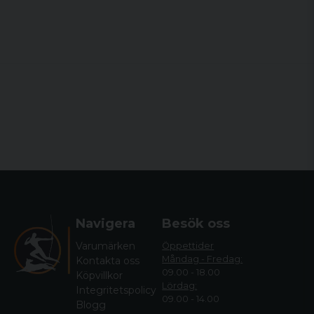
blockerar både avtryckaren och
bulthandtaget.
Tydliga indikatorer för säkerhets- och
slagstiftsstatus.
Navigera
Besök oss
Varumärken
Öppettider
Måndag - Fredag:
Kontakta oss
09.00 - 18.00
Köpvillkor
Lördag:
Integritetspolicy
09.00 - 14.00
Blogg