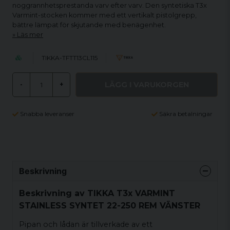
noggrannhetsprestanda varv efter varv. Den syntetiska T3x
Varmint-stocken kommer med ett vertikalt pistolgrepp,
bättre lämpat för skjutande med benägenhet.
Läs mer
TIKKA-TFTT13CL115
LÄGG I VARUKORGEN
-
+
Snabba leveranser
Säkra betalningar
Beskrivning
Beskrivning av TIKKA T3x VARMINT
STAINLESS SYNTET 22-250 REM VÄNSTER
Pipan och lådan är tillverkade av ett