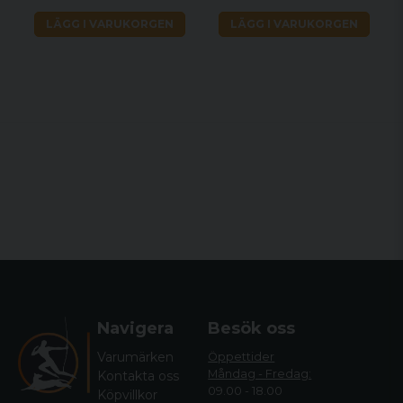
design för att säkerställa intuitiv
LÄGG I VARUKORGEN
LÄGG I VARUKORGEN
användarvänlighet.
Säkerhet ger säkerhet, tvålägessäkerhet,
blockerar både avtryckaren och
bulthandtaget.
Tydliga indikatorer för säkerhets- och
slagstiftsstatus.
Navigera
Besök oss
Varumärken
Öppettider
Måndag - Fredag:
Kontakta oss
09.00 - 18.00
Köpvillkor