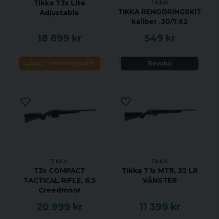
MAGASINKAPACITET 5 + 1
TIKKA
Tikka T3x Lite
TIKKA RENGÖRINGSKIT
Adjustable
UTLÖSARE ENSTEGS TRIGGER
kaliber .30/7.62
MATERIAL ROSTRFRITT STÅL
18 899 kr
549 kr
STOCK MATERIAL SYNTET
STOCK FINISH SVART
LÄGG I VARUKORGEN
Bevaka
GÄNGAD NEJ
JUSTERBAR KOLVKAM NEJ
ÖPPNA RIKTMEDEL NEJ
UTBYTBART GREPP JA
RAFFLAD BULT NEJ
RÄFFLAD PIPA NEJ
VIKTIGASTE FÖRDELARNA
TIKKA
TIKKA
T3x COMPACT
Tikka T1x MTR, 22 LR
Legendarisk noggrannhet sedan 1918
TACTICAL RIFLE, 6.5
VÄNSTER
Anpassa T3x -gevärets stil till din egen stil
Creedmoor
med tillbehör
20 999 kr
11 399 kr
T3x är verktyg med en elegant och ren