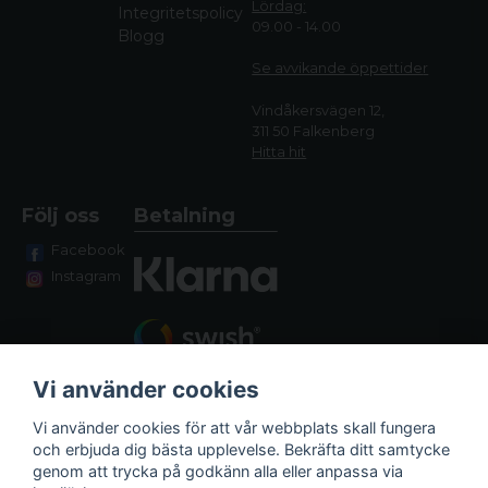
Lördag:
Integritetspolicy
09.00 - 14.00
Blogg
Se avvikande öppettide
r
Vindåkersvägen 12,
311 50 Falkenberg
Hitta hit
Följ oss
Betalning
Facebook
Instagram
Vi använder cookies
Vi använder cookies för att vår webbplats skall fungera
och erbjuda dig bästa upplevelse. Bekräfta ditt samtycke
genom att trycka på godkänn alla eller anpassa via
Fraktalternativ