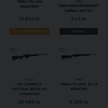
TIKKA
Tikka T3x Lite
UTLÖSARE ENSTEGS TRIGGER
TIKKA RENGÖRINGSKIT
Adjustable
MATERIAL ROSTRFRITT STÅL
kaliber .30/7.62
STOCK MATERIAL SYNTET
18 899 kr
549 kr
STOCK FINISH SVART
GÄNGAD NEJ
LÄGG I VARUKORGEN
Bevaka
JUSTERBAR KOLVKAM NEJ
ÖPPNA RIKTMEDEL NEJ
UTBYTBART GREPP JA
RAFFLAD BULT NEJ
RÄFFLAD PIPA NEJ
VIKTIGASTE FÖRDELARNA
TIKKA
TIKKA
Legendarisk noggrannhet sedan 1918
T3x COMPACT
Tikka T1x MTR, 22 LR
Anpassa T3x -gevärets stil till din egen stil
TACTICAL RIFLE, 6.5
VÄNSTER
med tillbehör
Creedmoor
T3x är verktyg med en elegant och ren
20 999 kr
11 399 kr
design för att säkerställa intuitiv