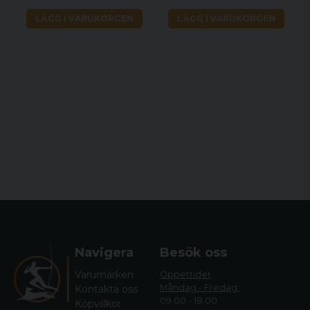
användarvänlighet.
LÄGG I VARUKORGEN
LÄGG I VARUKORGEN
Säkerhet ger säkerhet, tvålägessäkerhet,
blockerar både avtryckaren och
bulthandtaget.
Tydliga indikatorer för säkerhets- och
slagstiftsstatus.
Navigera
Besök oss
Varumärken
Öppettider
Måndag - Fredag:
Kontakta oss
09.00 - 18.00
Köpvillkor