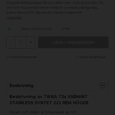
noggrannhetsprestanda varv efter varv. Den syntetiska T3x
Varmint-stocken kommer med ett vertikalt pistolgrepp,
bättre lämpat för skjutande med benägenhet.
Läs mer
TIKKA-TFRT09CL105
LÄGG I VARUKORGEN
-
+
Snabba leveranser
Säkra betalningar
Beskrivning
Beskrivning av TIKKA T3x VARMINT
STAINLESS SYNTET 222 REM HÖGER
Pipan och lådan är tillverkade av ett