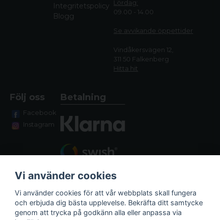
Lördag:
Integritetspolicy
09.00 - 14.00
Blogg
Se avvikande öppettide
r
Vindåkersvägen 12,
311 50 Falkenberg
Hitta hit
Följ oss
Betalning
Facebook
Instagram
Vi använder cookies
Vi använder cookies för att vår webbplats skall fungera
och erbjuda dig bästa upplevelse. Bekräfta ditt samtycke
genom att trycka på godkänn alla eller anpassa via
Fraktalternativ