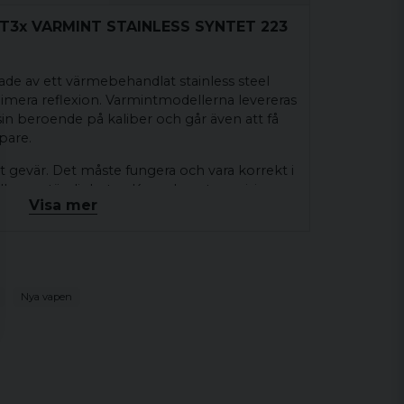
A T3x VARMINT STAINLESS SYNTET 223
kade av ett värmebehandlat stainless steel
nimera reflexion. Varmintmodellerna levereras
in beroende på kaliber och går även att få
pare.
t gevär. Det måste fungera och vara korrekt i
 alla omständigheter. Konsekvent precision
Visa mer
 kombination av hantverk, tradition och
atet är ett ultimat verktyg för noggrannhet
var designat för – att träffa målet. Oavsett
garanteras 1 MOA-noggrannhet. Dessa
med ett omfattande urval av kaliber, ger dig
Nya vapen
r noggrannhet. När du köper en Tikka köper
är som har genomgått grundliga
det är gjort för att möta de verkliga kraven
skyttar från hela världen.