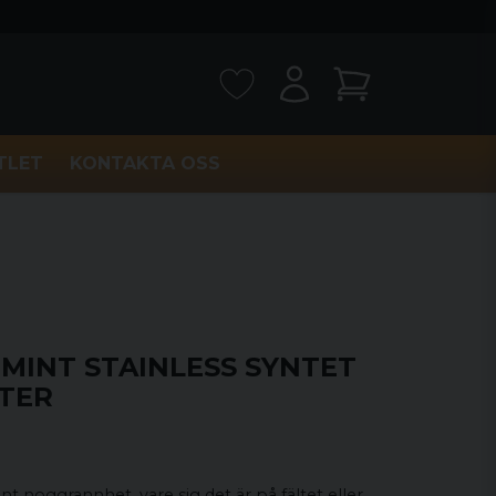
TLET
KONTAKTA OSS
RMINT STAINLESS SYNTET
STER
 noggrannhet, vare sig det är på fältet eller