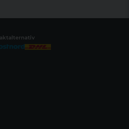
RT
AM NEJ
 NEJ
aktalternativ
 JA
J
NA
nhet sedan 1918
stil till din egen stil med tillbehör
n elegant och ren design för att
ändarvänlighet.
t, tvålägessäkerhet, blockerar både
ndtaget.
r säkerhets- och slagstiftsstatus.