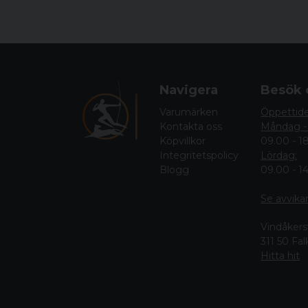
Navigera
Besök 
Varumärken
Öppettid
Kontakta oss
Måndag -
Köpvillkor
09.00 - 1
Integritetspolicy
Lördag:
Blogg
09.00 - 1
Se avvika
Vindåkers
311 50 Fa
Hitta hit