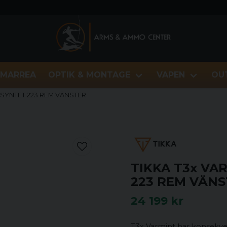
MARREA
OPTIK & MONTAGE
VAPEN
OU
S SYNTET 223 REM VÄNSTER
TIKKA T3x VA
223 REM VÄN
24 199 kr
T3x Varmint har konsekvent