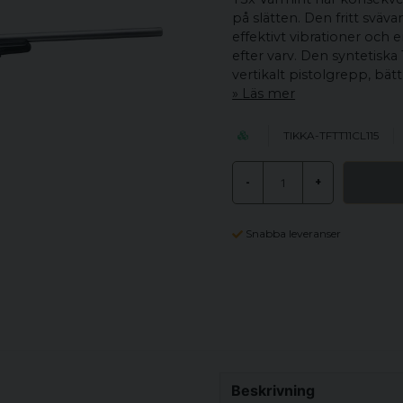
på slätten. Den fritt sväv
effektivt vibrationer och
efter varv. Den syntetis
vertikalt pistolgrepp, bä
Läs mer
TIKKA-TFTT11CL115
-
+
Snabba leveranser
Beskrivning