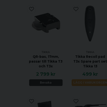
TIKKA
TIKKA
QR-bas, 17mm,
Tikka Recoil pad
passar till Tikka T3
T3x Spare part se
och T3x
Tikka 13
2 799 kr
499 kr
Bevaka
LÄGG I VARUKORGE