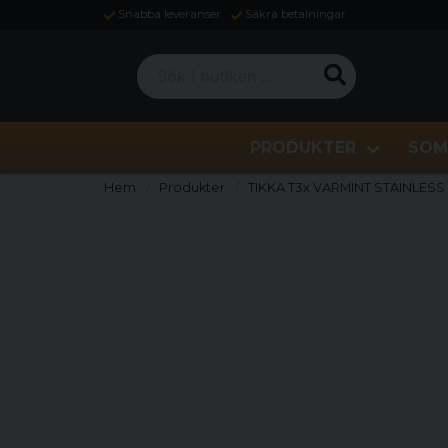
Snabba leveranser
Säkra betalningar
Sök i butiken ...
PRODUKTER
SOM
Hem
Produkter
TIKKA T3x VARMINT STAINLES