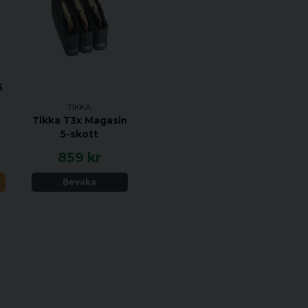
Denna produkt finns i en ra
länken nedan. RIng oss på
variant du önskar.
https://choose.tikka.fi/gl
stockFinish=Black&stock
5
Specifikationer:
TIKKA
Tikka T3x Magasin
KALIBER 223 REM
5-skott
HANDENHET VÄNS
859 kr
VIKT 3,9 KG
N
Bevaka
TOTAL LÄNGD 1115
PIPLÄNGD 600 MM
VRIDNINGSHASTIGH
MAGASINKAPACITET
UTLÖSARE ENSTE
MATERIAL ROSTRF
STOCK MATERIAL 