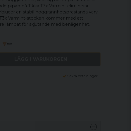
ande pipan på Tikka T3x Varmint eliminerar
 erbjuder en stabil noggrannhetsprestanda varv
ka T3x Varmint-stocken kommer med ett
ttre lämpat för skjutande med benägenhet.
LÄGG I VARUKORGEN
Säkra betalningar