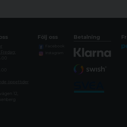
STOCK FINISH SVA
GÄNGAD NEJ
JUSTERBAR KOLVK
ÖPPNA RIKTMEDEL
oss
Följ oss
Betalning
Fr
UTBYTBART GREPP
er
Facebook
RAFFLAD BULT NE
 Fredag:
Instagram
RÄFFLAD PIPA NEJ
8.00
VIKTIGASTE FÖRDELAR
4.00
Legendarisk noggran
nde öppettide
r
Anpassa T3x -gevärets 
T3x är verktyg med e
vägen 12,
säkerställa intuitiv anv
lkenberg
Säkerhet ger säkerhe
avtryckaren och bultha
Tydliga indikatorer fö